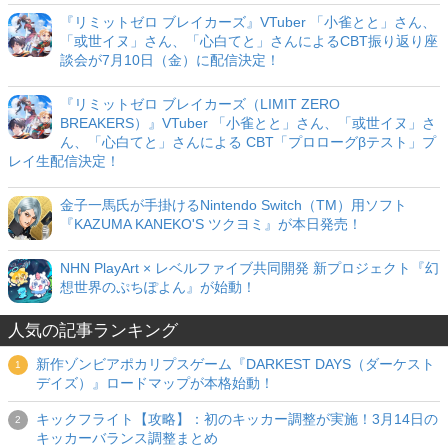
『リミットゼロ ブレイカーズ』VTuber 「小雀とと」さん、
「或世イヌ」さん、「心白てと」さんによるCBT振り返り座
談会が7月10日（金）に配信決定！
『リミットゼロ ブレイカーズ（LIMIT ZERO
BREAKERS）』VTuber 「小雀とと」さん、「或世イヌ」さ
ん、「心白てと」さんによる CBT「プロローグβテスト」プ
レイ生配信決定！
金子一馬氏が手掛けるNintendo Switch（TM）用ソフト
『KAZUMA KANEKO'S ツクヨミ』が本日発売！
NHN PlayArt × レベルファイブ共同開発 新プロジェクト『幻
想世界のぷちぽよん』が始動！
人気の記事ランキング
新作ゾンビアポカリプスゲーム『DARKEST DAYS（ダーケスト
デイズ）』ロードマップが本格始動！
キックフライト【攻略】：初のキッカー調整が実施！3月14日の
キッカーバランス調整まとめ