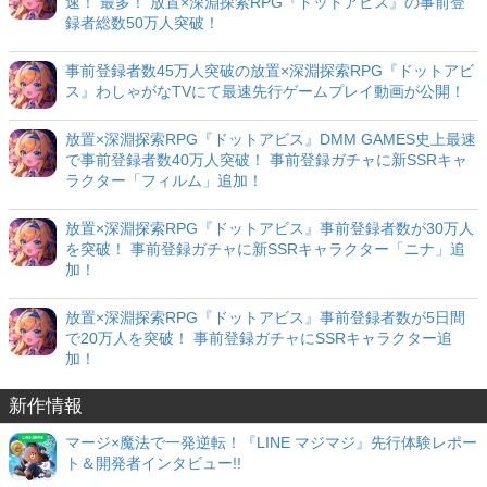
速！ 最多！ 放置×深淵探索RPG『ドットアビス』の事前登
録者総数50万人突破！
事前登録者数45万人突破の放置×深淵探索RPG『ドットアビ
ス』わしゃがなTVにて最速先行ゲームプレイ動画が公開！
放置×深淵探索RPG『ドットアビス』DMM GAMES史上最速
で事前登録者数40万人突破！ 事前登録ガチャに新SSRキャ
ラクター「フィルム」追加！
放置×深淵探索RPG『ドットアビス』事前登録者数が30万人
を突破！ 事前登録ガチャに新SSRキャラクター「ニナ」追
加！
放置×深淵探索RPG『ドットアビス』事前登録者数が5日間
で20万人を突破！ 事前登録ガチャにSSRキャラクター追
加！
新作情報
マージ×魔法で一発逆転！『LINE マジマジ』先行体験レポー
ト＆開発者インタビュー!!