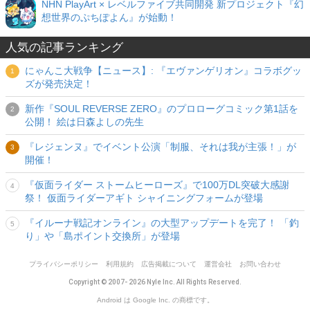
NHN PlayArt × レベルファイブ共同開発 新プロジェクト『幻
想世界のぷちぽよん』が始動！
人気の記事ランキング
にゃんこ大戦争【ニュース】: 『エヴァンゲリオン』コラボグッ
ズが発売決定！
新作『SOUL REVERSE ZERO』のプロローグコミック第1話を
公開！ 絵は日森よしの先生
『レジェンヌ』でイベント公演「制服、それは我が主張！」が
開催！
『仮面ライダー ストームヒーローズ』で100万DL突破大感謝
祭！ 仮面ライダーアギト シャイニングフォームが登場
『イルーナ戦記オンライン』の大型アップデートを完了！ 「釣
り」や「島ポイント交換所」が登場
プライバシーポリシー
利用規約
広告掲載について
運営会社
お問い合わせ
Copyright © 2007- 2026 Nyle Inc. All Rights Reserved.
Android は Google Inc. の商標です。