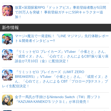
放置×深淵探索RPG『ドットアビス』事前登録者数が5日間
で20万人を突破！ 事前登録ガチャにSSRキャラクター追
加！
新作情報
マージ×魔法で一発逆転！『LINE マジマジ』先行体験レポー
ト＆開発者インタビュー!!
『リミットゼロ ブレイカーズ』VTuber 「小雀とと」さん、
「或世イヌ」さん、「心白てと」さんによるCBT振り返り座
談会が7月10日（金）に配信決定！
『リミットゼロ ブレイカーズ（LIMIT ZERO
BREAKERS）』VTuber 「小雀とと」さん、「或世イヌ」さ
ん、「心白てと」さんによる CBT「プロローグβテスト」プ
レイ生配信決定！
金子一馬氏が手掛けるNintendo Switch（TM）用ソフト
『KAZUMA KANEKO'S ツクヨミ』が本日発売！