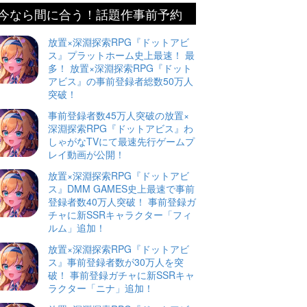
今なら間に合う！話題作事前予約
放置×深淵探索RPG『ドットアビ
ス』プラットホーム史上最速！ 最
多！ 放置×深淵探索RPG『ドット
アビス』の事前登録者総数50万人
突破！
事前登録者数45万人突破の放置×
深淵探索RPG『ドットアビス』わ
しゃがなTVにて最速先行ゲームプ
レイ動画が公開！
放置×深淵探索RPG『ドットアビ
ス』DMM GAMES史上最速で事前
登録者数40万人突破！ 事前登録ガ
チャに新SSRキャラクター「フィ
ルム」追加！
放置×深淵探索RPG『ドットアビ
ス』事前登録者数が30万人を突
破！ 事前登録ガチャに新SSRキャ
ラクター「ニナ」追加！