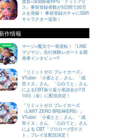
放置×深淵探索RPG『ドットアビ
ス』事前登録者数が5日間で20万
人を突破！ 事前登録ガチャにSSR
キャラクター追加！
新作情報
マージ×魔法で一発逆転！『LINE
マジマジ』先行体験レポート＆開
発者インタビュー!!
『リミットゼロ ブレイカーズ』
VTuber 「小雀とと」さん、「或
世イヌ」さん、「心白てと」さん
によるCBT振り返り座談会が7月
10日（金）に配信決定！
『リミットゼロ ブレイカーズ
（LIMIT ZERO BREAKERS）』
VTuber 「小雀とと」さん、「或
世イヌ」さん、「心白てと」さん
による CBT「プロローグβテス
ト」プレイ生配信決定！