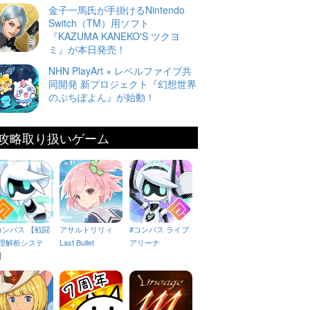
金子一馬氏が手掛けるNintendo
Switch（TM）用ソフト
『KAZUMA KANEKO'S ツクヨ
ミ』が本日発売！
NHN PlayArt × レベルファイブ共
同開発 新プロジェクト『幻想世界
のぷちぽよん』が始動！
攻略取り扱いゲーム
コンパス 【戦闘
アサルトリリィ
#コンパス ライブ
理解析システ
Last Bullet
アリーナ
】