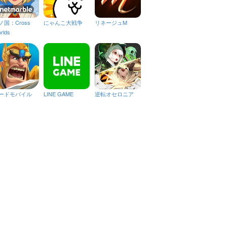
ノ国：Cross
にゃんこ大戦争
リネージュM
rlds
ードモバイル
LINE GAME
逆転オセロニア