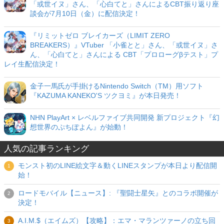
「或世イヌ」さん、「心白てと」さんによるCBT振り返り座
談会が7月10日（金）に配信決定！
『リミットゼロ ブレイカーズ（LIMIT ZERO
BREAKERS）』VTuber 「小雀とと」さん、「或世イヌ」さ
ん、「心白てと」さんによる CBT「プロローグβテスト」プ
レイ生配信決定！
金子一馬氏が手掛けるNintendo Switch（TM）用ソフト
『KAZUMA KANEKO'S ツクヨミ』が本日発売！
NHN PlayArt × レベルファイブ共同開発 新プロジェクト『幻
想世界のぷちぽよん』が始動！
人気の記事ランキング
モンスト初のLINE絵文字＆動くLINEスタンプが本日より配信開
始！
ロードモバイル【ニュース】: 『聖闘士星矢』とのコラボ開催が
決定！
A.I.M.$（エイムズ）【攻略】：エマ・マランツァーノの立ち回