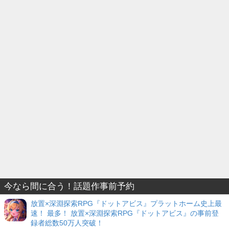
今なら間に合う！話題作事前予約
放置×深淵探索RPG『ドットアビス』プラットホーム史上最
速！ 最多！ 放置×深淵探索RPG『ドットアビス』の事前登
録者総数50万人突破！