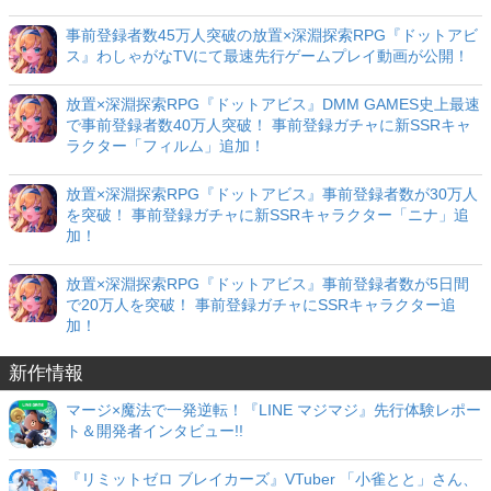
事前登録者数45万人突破の放置×深淵探索RPG『ドットアビ
ス』わしゃがなTVにて最速先行ゲームプレイ動画が公開！
放置×深淵探索RPG『ドットアビス』DMM GAMES史上最速
で事前登録者数40万人突破！ 事前登録ガチャに新SSRキャ
ラクター「フィルム」追加！
放置×深淵探索RPG『ドットアビス』事前登録者数が30万人
を突破！ 事前登録ガチャに新SSRキャラクター「ニナ」追
加！
放置×深淵探索RPG『ドットアビス』事前登録者数が5日間
で20万人を突破！ 事前登録ガチャにSSRキャラクター追
加！
新作情報
マージ×魔法で一発逆転！『LINE マジマジ』先行体験レポー
ト＆開発者インタビュー!!
『リミットゼロ ブレイカーズ』VTuber 「小雀とと」さん、