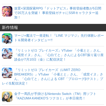
放置×深淵探索RPG『ドットアビス』事前登録者数が5日間
で20万人を突破！ 事前登録ガチャにSSRキャラクター追
加！
新作情報
マージ×魔法で一発逆転！『LINE マジマジ』先行体験レポー
ト＆開発者インタビュー!!
『リミットゼロ ブレイカーズ』VTuber 「小雀とと」さん、
「或世イヌ」さん、「心白てと」さんによるCBT振り返り座
談会が7月10日（金）に配信決定！
『リミットゼロ ブレイカーズ（LIMIT ZERO
BREAKERS）』VTuber 「小雀とと」さん、「或世イヌ」さ
ん、「心白てと」さんによる CBT「プロローグβテスト」プ
レイ生配信決定！
金子一馬氏が手掛けるNintendo Switch（TM）用ソフト
『KAZUMA KANEKO'S ツクヨミ』が本日発売！