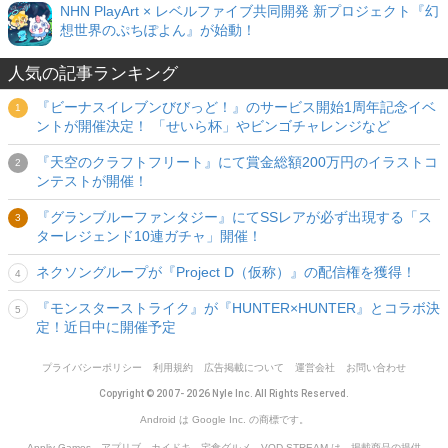
NHN PlayArt × レベルファイブ共同開発 新プロジェクト『幻
想世界のぷちぽよん』が始動！
人気の記事ランキング
『ビーナスイレブンびびっど！』のサービス開始1周年記念イベ
ントが開催決定！ 「せいら杯」やビンゴチャレンジなど
『天空のクラフトフリート』にて賞金総額200万円のイラストコ
ンテストが開催！
『グランブルーファンタジー』にてSSレアが必ず出現する「ス
ターレジェンド10連ガチャ」開催！
ネクソングループが『Project D（仮称）』の配信権を獲得！
『モンスターストライク』が『HUNTER×HUNTER』とコラボ決
定！近日中に開催予定
プライバシーポリシー
利用規約
広告掲載について
運営会社
お問い合わせ
Copyright © 2007- 2026 Nyle Inc. All Rights Reserved.
Android は Google Inc. の商標です。
Appliv Games、アプリブ、カイドキ、宅食グルメ、VOD STREAM は、掲載商品の提供