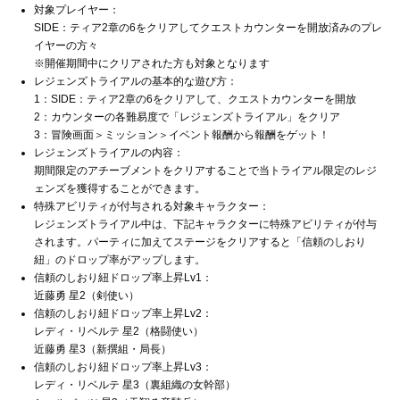
対象プレイヤー：
SIDE：ティア2章の6をクリアしてクエストカウンターを開放済みのプレ
イヤーの方々
※開催期間中にクリアされた方も対象となります
レジェンズトライアルの基本的な遊び方：
1：SIDE：ティア2章の6をクリアして、クエストカウンターを開放
2：カウンターの各難易度で「レジェンズトライアル」をクリア
3：冒険画面＞ミッション＞イベント報酬から報酬をゲット！
レジェンズトライアルの内容：
期間限定のアチーブメントをクリアすることで当トライアル限定のレジ
ェンズを獲得することができます。
特殊アビリティが付与される対象キャラクター：
レジェンズトライアル中は、下記キャラクターに特殊アビリティが付与
されます。パーティに加えてステージをクリアすると「信頼のしおり
紐」のドロップ率がアップします。
信頼のしおり紐ドロップ率上昇Lv1：
近藤勇 星2（剣使い）
信頼のしおり紐ドロップ率上昇Lv2：
レディ・リベルテ 星2（格闘使い）
近藤勇 星3（新撰組・局長）
信頼のしおり紐ドロップ率上昇Lv3：
レディ・リベルテ 星3（裏組織の女幹部）