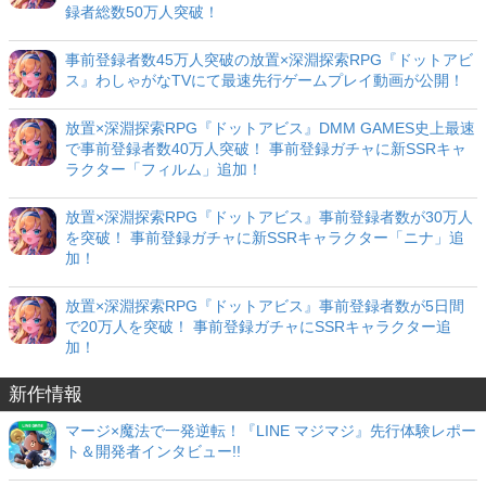
録者総数50万人突破！
事前登録者数45万人突破の放置×深淵探索RPG『ドットアビ
ス』わしゃがなTVにて最速先行ゲームプレイ動画が公開！
放置×深淵探索RPG『ドットアビス』DMM GAMES史上最速
で事前登録者数40万人突破！ 事前登録ガチャに新SSRキャ
ラクター「フィルム」追加！
放置×深淵探索RPG『ドットアビス』事前登録者数が30万人
を突破！ 事前登録ガチャに新SSRキャラクター「ニナ」追
加！
放置×深淵探索RPG『ドットアビス』事前登録者数が5日間
で20万人を突破！ 事前登録ガチャにSSRキャラクター追
加！
新作情報
マージ×魔法で一発逆転！『LINE マジマジ』先行体験レポー
ト＆開発者インタビュー!!