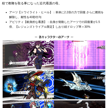
校で教鞭を取る事になった近代看護の母。
アーツ【トワイライト・ヒール】：単体に2.2倍の力で回復 さらに燃焼を
解除し、耐性を40秒付与
アビリティ【献身的な看護】：自身が発動したアーツでの回復量が1.5
倍、【レジェンズトライアル限定】しおり紐ドロップ率＋30%