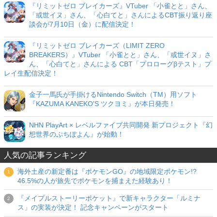
『リミットゼロ ブレイカーズ』VTuber 「小雀とと」さん、
「或世イヌ」さん、「心白てと」さんによるCBT振り返り座
談会が7月10日（金）に配信決定！
『リミットゼロ ブレイカーズ（LIMIT ZERO
BREAKERS）』VTuber 「小雀とと」さん、「或世イヌ」さ
ん、「心白てと」さんによる CBT「プロローグβテスト」プ
レイ生配信決定！
金子一馬氏が手掛けるNintendo Switch（TM）用ソフト
『KAZUMA KANEKO'S ツクヨミ』が本日発売！
NHN PlayArt × レベルファイブ共同開発 新プロジェクト『幻
想世界のぷちぽよん』が始動！
人気の記事ランキング
海外土産の新定番は『ポケモンGO』の地域限定ポケモン!?
46.5%の人が旅先でポケモンを捕まえた経験あり！
『メイプルストーリーポケット』で新キャラクター「ルミナ
ス」の実装が決定！ 記念キャンペーンがスタート