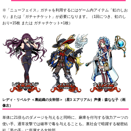
※「ニューフェイス」ガチャを利用するにはゲーム内アイテム「虹のしお
り」または「ガチャチケット」が必要になります。（1回につき、虹のし
おり×15枚 または ガチャチケット×1枚）
レディ・リベルテ ＜裏組織の女幹部＞（星3 エアリアル）声優：森なな子（画
像左）
単体に21倍ものダメージを与えると同時に、麻痺を付与する強力アーツの
使い手。通常攻撃では確率で毒を与えることも。裏社会で暗躍する秘密結
社「黒の手」に所属する女幹部。