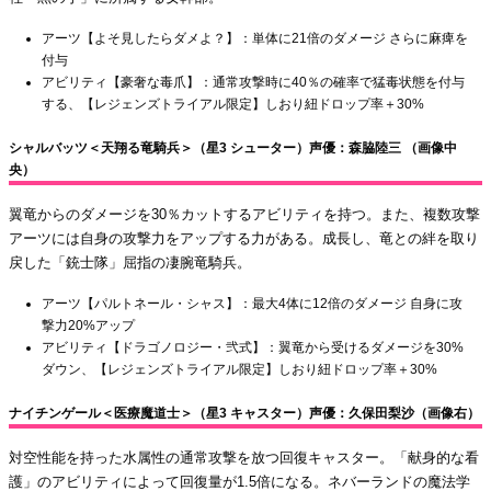
アーツ【よそ見したらダメよ？】：単体に21倍のダメージ さらに麻痺を
付与
アビリティ【豪奢な毒爪】：通常攻撃時に40％の確率で猛毒状態を付与
する、【レジェンズトライアル限定】しおり紐ドロップ率＋30%
シャルバッツ＜天翔る竜騎兵＞（星3 シューター）声優：森脇陸三 （画像中
央）
翼竜からのダメージを30％カットするアビリティを持つ。また、複数攻撃
アーツには自身の攻撃力をアップする力がある。成長し、竜との絆を取り
戻した「銃士隊」屈指の凄腕竜騎兵。
アーツ【パルトネール・シャス】：最大4体に12倍のダメージ 自身に攻
撃力20%アップ
アビリティ【ドラゴノロジー・弐式】：翼竜から受けるダメージを30%
ダウン、【レジェンズトライアル限定】しおり紐ドロップ率＋30%
ナイチンゲール＜医療魔道士＞（星3 キャスター）声優：久保田梨沙（画像右）
対空性能を持った水属性の通常攻撃を放つ回復キャスター。「献身的な看
護」のアビリティによって回復量が1.5倍になる。ネバーランドの魔法学