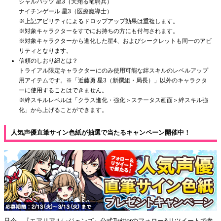
シャルバッツ 星3（天翔る竜騎兵）
ナイチンゲール 星3（医療魔導士）
※上記アビリティによるドロップアップ効果は重複します。
※対象キャラクターをすでにお持ちの方にも付与されます。
※対象キャラクターから進化した星4、およびシークレットも同一のアビ
リティとなります。
信頼のしおり紐とは？
トライアル限定キャラクターにのみ使用可能な絆スキルのレベルアップ
用アイテムです。※「近藤勇 星3（新撰組・局長）」以外のキャラクタ
ーに使用することはできません。
※絆スキルレベルは「クラス進化・強化＞ステータス画面＞絆スキル強
化」から上げることができます。
人気声優直筆サイン色紙が抽選で当たるキャンペーン開催中！
只今、『エアリアルレジェンズ』公式Twitterのフォロー&リツイートで参