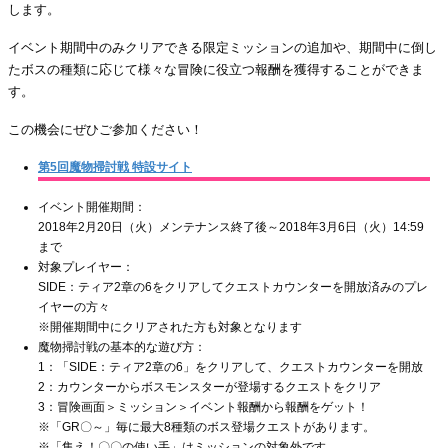
します。
イベント期間中のみクリアできる限定ミッションの追加や、期間中に倒し
たボスの種類に応じて様々な冒険に役立つ報酬を獲得することができま
す。
この機会にぜひご参加ください！
第5回魔物掃討戦 特設サイト
イベント開催期間：
2018年2月20日（火）メンテナンス終了後～2018年3月6日（火）14:59
まで
対象プレイヤー：
SIDE：ティア2章の6をクリアしてクエストカウンターを開放済みのプレ
イヤーの方々
※開催期間中にクリアされた方も対象となります
魔物掃討戦の基本的な遊び方：
1：「SIDE：ティア2章の6」をクリアして、クエストカウンターを開放
2：カウンターからボスモンスターが登場するクエストをクリア
3：冒険画面＞ミッション＞イベント報酬から報酬をゲット！
※「GR〇～」毎に最大8種類のボス登場クエストがあります。
※「集え！〇〇の使い手」はミッションの対象外です。