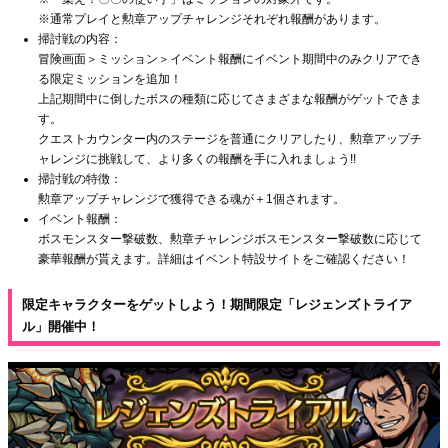
※通常プレイと勲章アップチャレンジそれぞれ報酬があります。
掃討戦の内容：
冒険画面＞ミッション＞イベント報酬にイベント期間中のみクリアでき
る限定ミッションを追加！
上記期間中に倒したボスの種類に応じてさまざまな報酬がゲットできま
す。
クエストカウンター内のステージを普通にクリアしたり、勲章アップチ
ャレンジに挑戦して、より多くの報酬を手に入れましょう!!
掃討戦の特徴：
勲章アップチャレンジで獲得できる魂が＋1個されます。
イベント報酬：
ボスモンスター撃破数、勲章チャレンジボスモンスター撃破数に応じて
豪華報酬が貰えます。詳細はイベント特設サイトをご確認ください！
限定キャラクターをゲットしよう！期間限定「レジェンズトライア
ル」開催中！