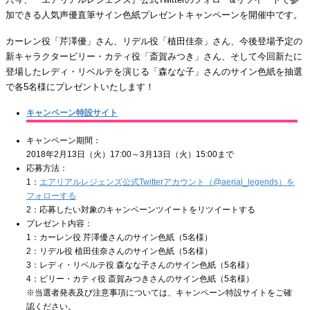
加できる人気声優直筆サイン色紙プレゼントキャンペーンを開催中です。
カーレン役「芹澤優」さん、リデル役「植田佳奈」さん、今後登場予定の
新キャラクタービリー・カティ役「斎賀みつき」さん、そして今回新たに
登場したレディ・リベルテを演じる「森なな子」さんのサイン色紙を抽選
で各5名様にプレゼントいたします！
キャンペーン特設サイト
キャンペーン期間：
2018年2月13日（火）17:00～3月13日（火）15:00まで
応募方法：
1：
エアリアルレジェンズ公式Twitterアカウント（@aerial_legends）を
フォローする
2：応募したい対象のキャンペーンツイートをリツイートする
プレゼント内容：
1：カーレン役 芹澤優さんのサイン色紙（5名様）
2：リデル役 植田佳奈さんのサイン色紙（5名様）
3：レディ・リベルテ役 森なな子さんのサイン色紙（5名様）
4：ビリー・カティ役 斎賀みつきさんのサイン色紙（5名様）
※当選者発表及び注意事項については、キャンペーン特設サイトをご確
認ください。