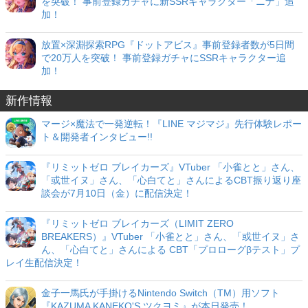
を突破！ 事前登録ガチャに新SSRキャラクター「ニナ」追
加！
放置×深淵探索RPG『ドットアビス』事前登録者数が5日間
で20万人を突破！ 事前登録ガチャにSSRキャラクター追
加！
新作情報
マージ×魔法で一発逆転！『LINE マジマジ』先行体験レポー
ト＆開発者インタビュー!!
『リミットゼロ ブレイカーズ』VTuber 「小雀とと」さん、
「或世イヌ」さん、「心白てと」さんによるCBT振り返り座
談会が7月10日（金）に配信決定！
『リミットゼロ ブレイカーズ（LIMIT ZERO
BREAKERS）』VTuber 「小雀とと」さん、「或世イヌ」さ
ん、「心白てと」さんによる CBT「プロローグβテスト」プ
レイ生配信決定！
金子一馬氏が手掛けるNintendo Switch（TM）用ソフト
『KAZUMA KANEKO'S ツクヨミ』が本日発売！