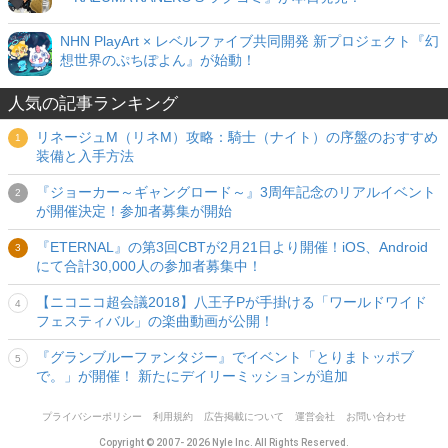
NHN PlayArt × レベルファイブ共同開発 新プロジェクト『幻
想世界のぷちぽよん』が始動！
人気の記事ランキング
リネージュM（リネM）攻略：騎士（ナイト）の序盤のおすすめ
装備と入手方法
『ジョーカー～ギャングロード～』3周年記念のリアルイベント
が開催決定！参加者募集が開始
『ETERNAL』の第3回CBTが2月21日より開催！iOS、Android
にて合計30,000人の参加者募集中！
【ニコニコ超会議2018】八王子Pが手掛ける「ワールドワイド
フェスティバル」の楽曲動画が公開！
『グランブルーファンタジー』でイベント「とりまトッポブ
で。」が開催！ 新たにデイリーミッションが追加
プライバシーポリシー
利用規約
広告掲載について
運営会社
お問い合わせ
Copyright © 2007- 2026 Nyle Inc. All Rights Reserved.