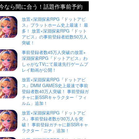
今なら間に合う！話題作事前予約
放置×深淵探索RPG『ドットアビ
ス』プラットホーム史上最速！ 最
多！ 放置×深淵探索RPG『ドット
アビス』の事前登録者総数50万人
突破！
事前登録者数45万人突破の放置×
深淵探索RPG『ドットアビス』わ
しゃがなTVにて最速先行ゲームプ
レイ動画が公開！
放置×深淵探索RPG『ドットアビ
ス』DMM GAMES史上最速で事前
登録者数40万人突破！ 事前登録ガ
チャに新SSRキャラクター「フィ
ルム」追加！
放置×深淵探索RPG『ドットアビ
ス』事前登録者数が30万人を突
破！ 事前登録ガチャに新SSRキャ
ラクター「ニナ」追加！