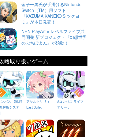
金子一馬氏が手掛けるNintendo
Switch（TM）用ソフト
『KAZUMA KANEKO'S ツクヨ
ミ』が本日発売！
NHN PlayArt × レベルファイブ共
同開発 新プロジェクト『幻想世界
のぷちぽよん』が始動！
攻略取り扱いゲーム
コンパス 【戦闘
アサルトリリィ
#コンパス ライブ
理解析システ
Last Bullet
アリーナ
】