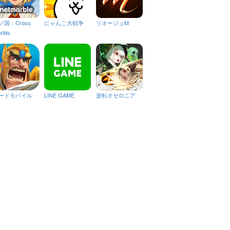
ノ国：Cross
にゃんこ大戦争
リネージュM
rlds
ードモバイル
LINE GAME
逆転オセロニア