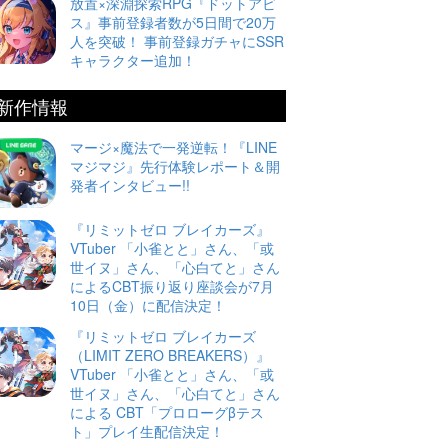
放置×深淵探索RPG『ドットアビ
ス』事前登録者数が5日間で20万
人を突破！ 事前登録ガチャにSSR
キャラクター追加！
新作情報
マージ×魔法で一発逆転！『LINE
マジマジ』先行体験レポート＆開
発者インタビュー!!
『リミットゼロ ブレイカーズ』
VTuber 「小雀とと」さん、「或
世イヌ」さん、「心白てと」さん
によるCBT振り返り座談会が7月
10日（金）に配信決定！
『リミットゼロ ブレイカーズ
（LIMIT ZERO BREAKERS）』
VTuber 「小雀とと」さん、「或
世イヌ」さん、「心白てと」さん
による CBT「プロローグβテス
ト」プレイ生配信決定！