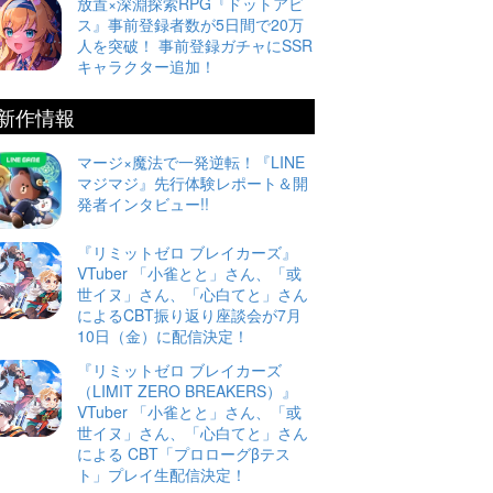
放置×深淵探索RPG『ドットアビ
ス』事前登録者数が5日間で20万
人を突破！ 事前登録ガチャにSSR
キャラクター追加！
新作情報
マージ×魔法で一発逆転！『LINE
マジマジ』先行体験レポート＆開
発者インタビュー!!
『リミットゼロ ブレイカーズ』
VTuber 「小雀とと」さん、「或
世イヌ」さん、「心白てと」さん
によるCBT振り返り座談会が7月
10日（金）に配信決定！
『リミットゼロ ブレイカーズ
（LIMIT ZERO BREAKERS）』
VTuber 「小雀とと」さん、「或
世イヌ」さん、「心白てと」さん
による CBT「プロローグβテス
ト」プレイ生配信決定！