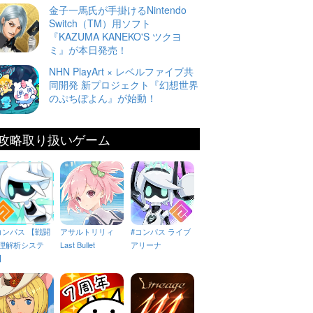
金子一馬氏が手掛けるNintendo
Switch（TM）用ソフト
『KAZUMA KANEKO'S ツクヨ
ミ』が本日発売！
NHN PlayArt × レベルファイブ共
同開発 新プロジェクト『幻想世界
のぷちぽよん』が始動！
攻略取り扱いゲーム
コンパス 【戦闘
アサルトリリィ
#コンパス ライブ
理解析システ
Last Bullet
アリーナ
】