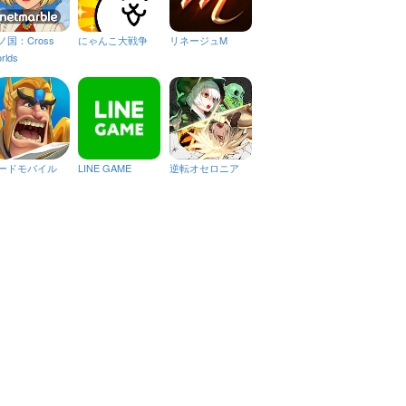
ノ国：Cross
にゃんこ大戦争
リネージュM
rlds
ードモバイル
LINE GAME
逆転オセロニア