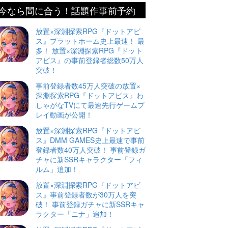
今なら間に合う！話題作事前予約
放置×深淵探索RPG『ドットアビ
ス』プラットホーム史上最速！ 最
多！ 放置×深淵探索RPG『ドット
アビス』の事前登録者総数50万人
突破！
事前登録者数45万人突破の放置×
深淵探索RPG『ドットアビス』わ
しゃがなTVにて最速先行ゲームプ
レイ動画が公開！
放置×深淵探索RPG『ドットアビ
ス』DMM GAMES史上最速で事前
登録者数40万人突破！ 事前登録ガ
チャに新SSRキャラクター「フィ
ルム」追加！
放置×深淵探索RPG『ドットアビ
ス』事前登録者数が30万人を突
破！ 事前登録ガチャに新SSRキャ
ラクター「ニナ」追加！