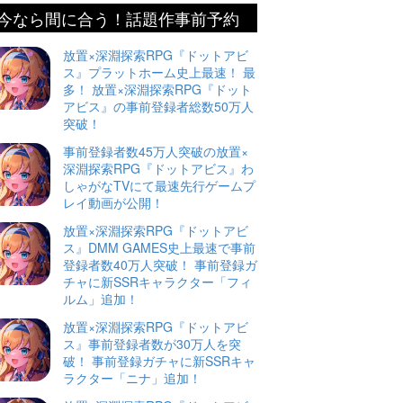
今なら間に合う！話題作事前予約
放置×深淵探索RPG『ドットアビ
ス』プラットホーム史上最速！ 最
多！ 放置×深淵探索RPG『ドット
アビス』の事前登録者総数50万人
突破！
事前登録者数45万人突破の放置×
深淵探索RPG『ドットアビス』わ
しゃがなTVにて最速先行ゲームプ
レイ動画が公開！
放置×深淵探索RPG『ドットアビ
ス』DMM GAMES史上最速で事前
登録者数40万人突破！ 事前登録ガ
チャに新SSRキャラクター「フィ
ルム」追加！
放置×深淵探索RPG『ドットアビ
ス』事前登録者数が30万人を突
破！ 事前登録ガチャに新SSRキャ
ラクター「ニナ」追加！