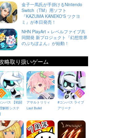
金子一馬氏が手掛けるNintendo
Switch（TM）用ソフト
『KAZUMA KANEKO'S ツクヨ
ミ』が本日発売！
NHN PlayArt × レベルファイブ共
同開発 新プロジェクト『幻想世界
のぷちぽよん』が始動！
攻略取り扱いゲーム
コンパス 【戦闘
アサルトリリィ
#コンパス ライブ
理解析システ
Last Bullet
アリーナ
】