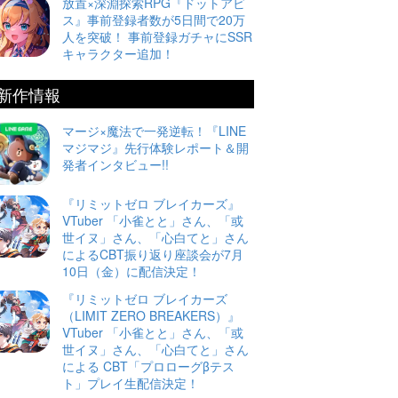
放置×深淵探索RPG『ドットアビ
ス』事前登録者数が5日間で20万
人を突破！ 事前登録ガチャにSSR
キャラクター追加！
新作情報
マージ×魔法で一発逆転！『LINE
マジマジ』先行体験レポート＆開
発者インタビュー!!
『リミットゼロ ブレイカーズ』
VTuber 「小雀とと」さん、「或
世イヌ」さん、「心白てと」さん
によるCBT振り返り座談会が7月
10日（金）に配信決定！
『リミットゼロ ブレイカーズ
（LIMIT ZERO BREAKERS）』
VTuber 「小雀とと」さん、「或
世イヌ」さん、「心白てと」さん
による CBT「プロローグβテス
ト」プレイ生配信決定！