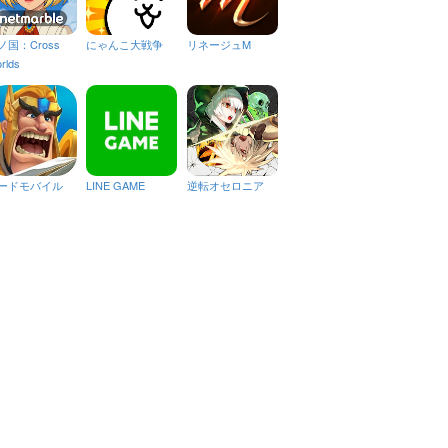
ノ国：Cross
にゃんこ大戦争
リネージュM
rlds
ードモバイル
LINE GAME
逆転オセロニア