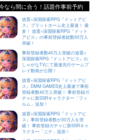
今なら間に合う！話題作事前予約
放置×深淵探索RPG『ドットアビ
ス』プラットホーム史上最速！ 最
多！ 放置×深淵探索RPG『ドット
アビス』の事前登録者総数50万人
突破！
事前登録者数45万人突破の放置×
深淵探索RPG『ドットアビス』わ
しゃがなTVにて最速先行ゲームプ
レイ動画が公開！
放置×深淵探索RPG『ドットアビ
ス』DMM GAMES史上最速で事前
登録者数40万人突破！ 事前登録ガ
チャに新SSRキャラクター「フィ
ルム」追加！
放置×深淵探索RPG『ドットアビ
ス』事前登録者数が30万人を突
破！ 事前登録ガチャに新SSRキャ
ラクター「ニナ」追加！