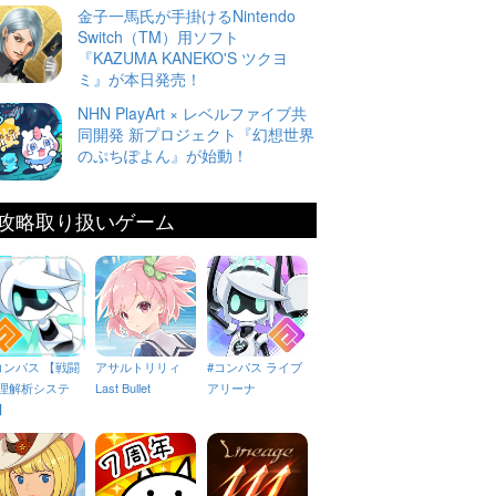
金子一馬氏が手掛けるNintendo
Switch（TM）用ソフト
『KAZUMA KANEKO'S ツクヨ
ミ』が本日発売！
NHN PlayArt × レベルファイブ共
同開発 新プロジェクト『幻想世界
のぷちぽよん』が始動！
攻略取り扱いゲーム
コンパス 【戦闘
アサルトリリィ
#コンパス ライブ
理解析システ
Last Bullet
アリーナ
】