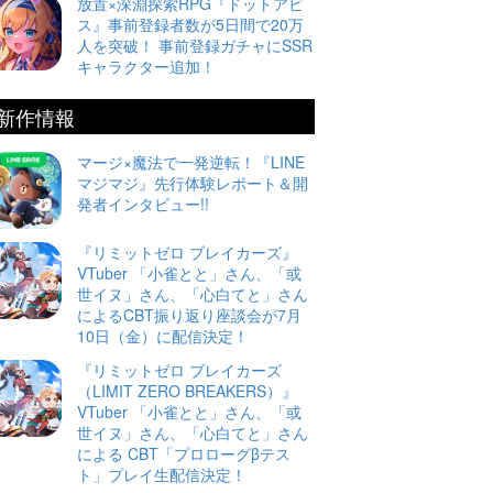
放置×深淵探索RPG『ドットアビ
ス』事前登録者数が5日間で20万
人を突破！ 事前登録ガチャにSSR
キャラクター追加！
新作情報
マージ×魔法で一発逆転！『LINE
マジマジ』先行体験レポート＆開
発者インタビュー!!
『リミットゼロ ブレイカーズ』
VTuber 「小雀とと」さん、「或
世イヌ」さん、「心白てと」さん
によるCBT振り返り座談会が7月
10日（金）に配信決定！
『リミットゼロ ブレイカーズ
（LIMIT ZERO BREAKERS）』
VTuber 「小雀とと」さん、「或
世イヌ」さん、「心白てと」さん
による CBT「プロローグβテス
ト」プレイ生配信決定！