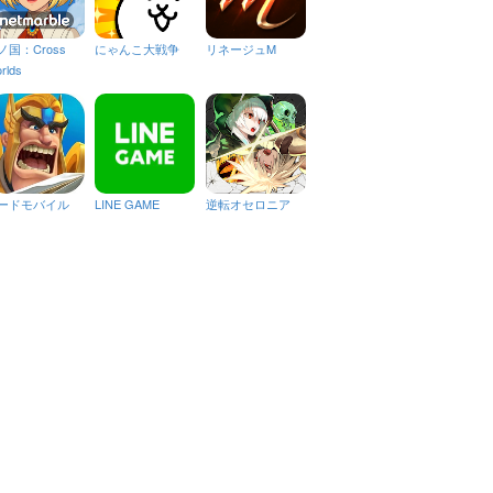
ノ国：Cross
にゃんこ大戦争
リネージュM
rlds
ードモバイル
LINE GAME
逆転オセロニア