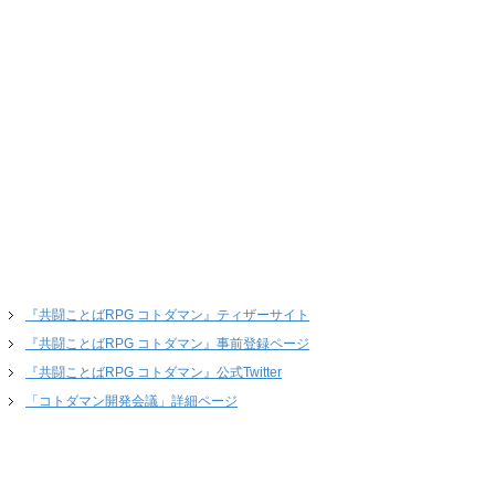
『共闘ことばRPG コトダマン』ティザーサイト
『共闘ことばRPG コトダマン』事前登録ページ
『共闘ことばRPG コトダマン』公式Twitter
「コトダマン開発会議」詳細ページ