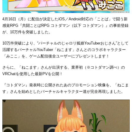
4月16日（月）に配信が決定したiOS／Android対応の「ことば」で闘う新
感覚RPG『共闘ことばRPG コトダマン（以下 コトダマン）』の事前登録
が、10万件を突破しました。
10万件突破により、“バーチャルのじゃロリ狐娘YouTuberおじさん”として
活躍するバーチャルYouTuber「ねこます」さんとのコラボキャラクター
「みここ」を、ゲーム配信後全ユーザーにプレゼントします！
さらに、「ねこます」さんが出演する、業界初（※コトダマン調べ）の
VRChatを使用した最新PVを公開！
『コトダマン』発表時に公開されたあのプロモーション映像を、「ねこま
す」さんを始めとしたバーチャルキャラクター達が完全再現しました。