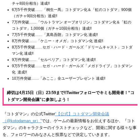
チャ8回分相当）達成!!
6万5千件突破……「桐生一馬」コトダマン化＆「虹のコトダマ」900個
（ガチャ9回分相当）達成!!
7万件突破……「ウルトラマン オーブオリジン」コトダマン化＆「虹の
コトダマ」1,000個（ガチャ10回分相当）達成!!
7万5千件突破……「真島吾朗」コトダマン化 達成!!
8万件突破……「ケニー・オメガ」コトダマン化 達成!!
8万5千件突破……セガ・ハード・ガールズ「ドリームキャスト」コトダ
マン化 達成!!
9万件突破……「セルベリア」コトダマン化 達成!!
9万5千件突破……セガ・ハード・ガールズ「メガドライブ」コトダマン
化 達成!!
10万件突破……「みここ」全ユーザープレゼント 達成!!
締切は4月15日（日）23:59まで!!Twitterフォローでキミも開発者！“コ
トダマン開発会議”に参加しよう！
『コトダマン』の公式Twitter
“【公式】コトダマン開発会議
（@kotodaman_pr）”
では、ゲームの最新情報をお伝えするほか、『コト
ダマン』のキャラクターのイラストチェックなど、開発に関する様々な事
を、フォロワーのみなさんと投票などで決定していきます。