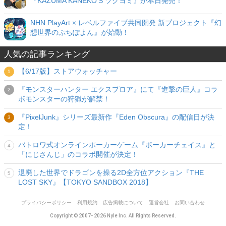
『KAZUMA KANEKO'S ツクヨミ』が本日発売！
NHN PlayArt × レベルファイブ共同開発 新プロジェクト『幻
想世界のぷちぽよん』が始動！
人気の記事ランキング
【6/17版】ストアウォッチャー
『モンスターハンター エクスプロア』にて『進撃の巨人』コラ
ボモンスターの狩猟が解禁！
『PixelJunk』シリーズ最新作『Eden Obscura』の配信日が決
定！
バトロワ式オンラインポーカーゲーム『ポーカーチェイス』と
「にじさんじ」のコラボ開催が決定！
退廃した世界でドラゴンを操る2D全方位アクション『THE
LOST SKY』【TOKYO SANDBOX 2018】
プライバシーポリシー
利用規約
広告掲載について
運営会社
お問い合わせ
Copyright © 2007- 2026 Nyle Inc. All Rights Reserved.