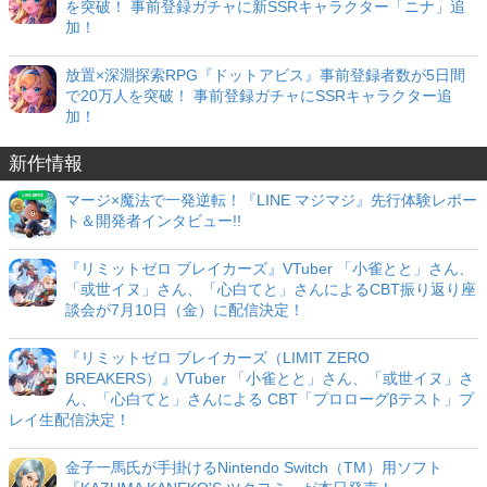
を突破！ 事前登録ガチャに新SSRキャラクター「ニナ」追
加！
放置×深淵探索RPG『ドットアビス』事前登録者数が5日間
で20万人を突破！ 事前登録ガチャにSSRキャラクター追
加！
新作情報
マージ×魔法で一発逆転！『LINE マジマジ』先行体験レポー
ト＆開発者インタビュー!!
『リミットゼロ ブレイカーズ』VTuber 「小雀とと」さん、
「或世イヌ」さん、「心白てと」さんによるCBT振り返り座
談会が7月10日（金）に配信決定！
『リミットゼロ ブレイカーズ（LIMIT ZERO
BREAKERS）』VTuber 「小雀とと」さん、「或世イヌ」さ
ん、「心白てと」さんによる CBT「プロローグβテスト」プ
レイ生配信決定！
金子一馬氏が手掛けるNintendo Switch（TM）用ソフト