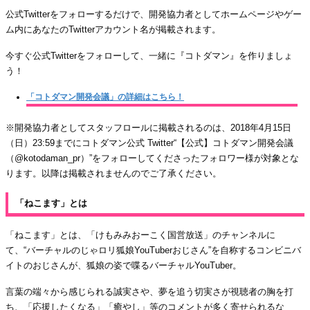
公式Twitterをフォローするだけで、開発協力者としてホームページやゲー
ム内にあなたのTwitterアカウント名が掲載されます。
今すぐ公式Twitterをフォローして、一緒に『コトダマン』を作りましょ
う！
「コトダマン開発会議」の詳細はこちら！
※開発協力者としてスタッフロールに掲載されるのは、2018年4月15日
（日）23:59までにコトダマン公式 Twitter“【公式】コトダマン開発会議
（@kotodaman_pr）”をフォローしてくださったフォロワー様が対象とな
ります。以降は掲載されませんのでご了承ください。
「ねこます」とは
「ねこます」とは、「けもみみおーこく国営放送」のチャンネルに
て、“バーチャルのじゃロリ狐娘YouTuberおじさん”を自称するコンビニバ
イトのおじさんが、狐娘の姿で喋るバーチャルYouTuber。
言葉の端々から感じられる誠実さや、夢を追う切実さが視聴者の胸を打
ち、「応援したくなる」「癒やし」等のコメントが多く寄せられるな