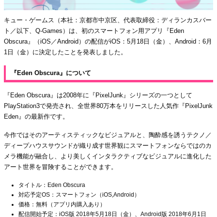
キュー・ゲームス（本社：京都市中京区、代表取締役：ディランカスバー
ト／以下、Q-Games）は、初のスマートフォン用アプリ『Eden
Obscura』（iOS／Android）の配信がiOS：5月18日（金）、Android：6月
1日（金）に決定したことを発表しました。
『Eden Obscura』について
『Eden Obscura』は2008年に『PixelJunk』シリーズの一つとして
PlayStation3で発売され、全世界80万本をリリースした人気作『PixelJunk
Eden』の最新作です。
今作ではそのアーティスティックなビジュアルと、陶酔感を誘うテクノ／
ディープハウスサウンドが織り成す世界観にスマートフォンならではのカ
メラ機能が融合し、より美しくインタラクティブなビジュアルに進化した
アート世界を冒険することができます。
タイトル：Eden Obscura
対応予定OS：スマートフォン（iOS,Android）
価格：無料（アプリ内購入あり）
配信開始予定：iOS版 2018年5月18日（金）、Android版 2018年6月1日