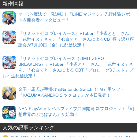
新作情報
マージ×魔法で一発逆転！『LINE マジマジ』先行体験レポー
ト＆開発者インタビュー!!
『リミットゼロ ブレイカーズ』VTuber 「小雀とと」さん、
「或世イヌ」さん、「心白てと」さんによるCBT振り返り座
談会が7月10日（金）に配信決定！
『リミットゼロ ブレイカーズ（LIMIT ZERO
BREAKERS）』VTuber 「小雀とと」さん、「或世イヌ」さ
ん、「心白てと」さんによる CBT「プロローグβテスト」プ
レイ生配信決定！
金子一馬氏が手掛けるNintendo Switch（TM）用ソフト
『KAZUMA KANEKO'S ツクヨミ』が本日発売！
NHN PlayArt × レベルファイブ共同開発 新プロジェクト『幻
想世界のぷちぽよん』が始動！
人気の記事ランキング