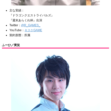
主な実績：
『ドラゴンクエストライバルズ』
『週末あらくれ杯』出演
Twitter：
@R_GAMES_
YouTube：
キスケGAME
契約形態：所属
ふーひ／実況