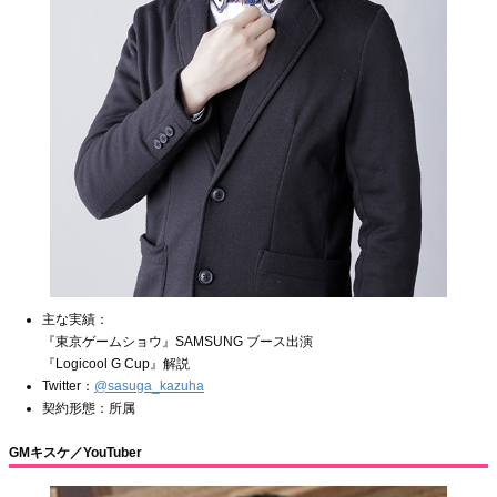
主な実績：
『東京ゲームショウ』SAMSUNG ブース出演
『Logicool G Cup』解説
Twitter：
@sasuga_kazuha
契約形態：所属
GMキスケ／YouTuber