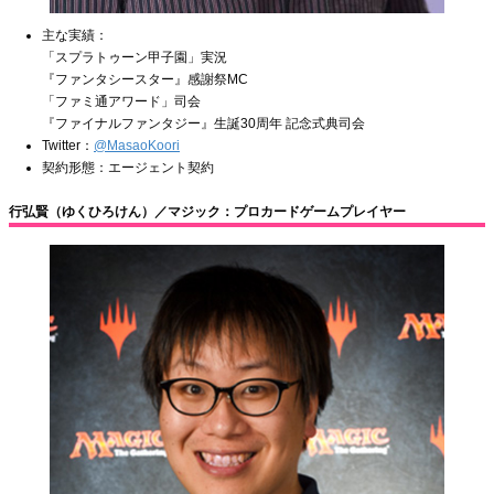
主な実績：
「スプラトゥーン甲子園」実況
『ファンタシースター』感謝祭MC
「ファミ通アワード」司会
『ファイナルファンタジー』生誕30周年 記念式典司会
Twitter：
@MasaoKoori
契約形態：エージェント契約
行弘賢（ゆくひろけん）／マジック：プロカードゲームプレイヤー