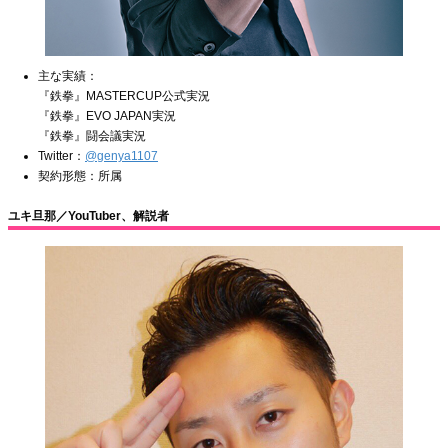
主な実績：
『鉄拳』MASTERCUP公式実況
『鉄拳』EVO JAPAN実況
『鉄拳』闘会議実況
Twitter：
@genya1107
契約形態：所属
ユキ旦那／YouTuber、解説者