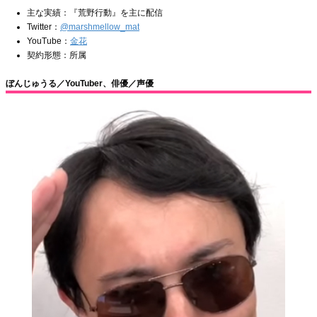
主な実績：『荒野行動』を主に配信
Twitter：
@marshmellow_mat
YouTube：
金花
契約形態：所属
ぼんじゅうる／YouTuber、俳優／声優