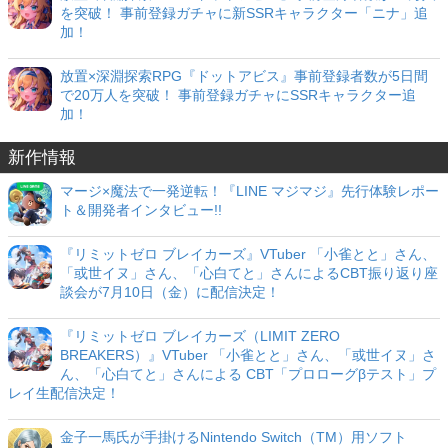
を突破！ 事前登録ガチャに新SSRキャラクター「ニナ」追
加！
放置×深淵探索RPG『ドットアビス』事前登録者数が5日間
で20万人を突破！ 事前登録ガチャにSSRキャラクター追
加！
新作情報
マージ×魔法で一発逆転！『LINE マジマジ』先行体験レポー
ト＆開発者インタビュー!!
『リミットゼロ ブレイカーズ』VTuber 「小雀とと」さん、
「或世イヌ」さん、「心白てと」さんによるCBT振り返り座
談会が7月10日（金）に配信決定！
『リミットゼロ ブレイカーズ（LIMIT ZERO
BREAKERS）』VTuber 「小雀とと」さん、「或世イヌ」さ
ん、「心白てと」さんによる CBT「プロローグβテスト」プ
レイ生配信決定！
金子一馬氏が手掛けるNintendo Switch（TM）用ソフト