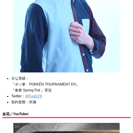
主な実績：
『ポッ拳 POKKÉN TOURNAMENT DX』
『春拳 Spring Fist 』実況
Twitter：
@Fuuhi78
契約形態：所属
金花／YouTuber