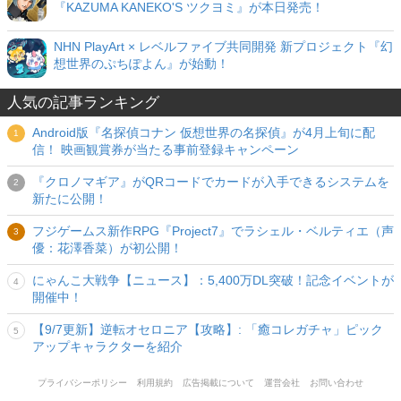
『KAZUMA KANEKO'S ツクヨミ』が本日発売！
NHN PlayArt × レベルファイブ共同開発 新プロジェクト『幻
想世界のぷちぽよん』が始動！
人気の記事ランキング
Android版『名探偵コナン 仮想世界の名探偵』が4月上旬に配
信！ 映画観賞券が当たる事前登録キャンペーン
『クロノマギア』がQRコードでカードが入手できるシステムを
新たに公開！
フジゲームス新作RPG『Project7』でラシェル・ベルティエ（声
優：花澤香菜）が初公開！
にゃんこ大戦争【ニュース】：5,400万DL突破！記念イベントが
開催中！
【9/7更新】逆転オセロニア【攻略】: 「癒コレガチャ」ピック
アップキャラクターを紹介
プライバシーポリシー
利用規約
広告掲載について
運営会社
お問い合わせ