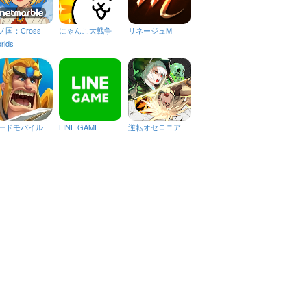
ノ国：Cross
にゃんこ大戦争
リネージュM
rlds
ードモバイル
LINE GAME
逆転オセロニア