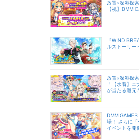
放置×深淵探
【祝】DMM 
『WIND B
ルストーリー
放置×深淵探
「【水着】ニナ
が当たる還元
DMM GAM
場！ さらに
イベントを開