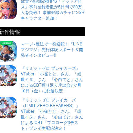
放置×深淵探索RPG『ドットアビ
ス』事前登録者数が5日間で20万
人を突破！ 事前登録ガチャにSSR
キャラクター追加！
新作情報
マージ×魔法で一発逆転！『LINE
マジマジ』先行体験レポート＆開
発者インタビュー!!
『リミットゼロ ブレイカーズ』
VTuber 「小雀とと」さん、「或
世イヌ」さん、「心白てと」さん
によるCBT振り返り座談会が7月
10日（金）に配信決定！
『リミットゼロ ブレイカーズ
（LIMIT ZERO BREAKERS）』
VTuber 「小雀とと」さん、「或
世イヌ」さん、「心白てと」さん
による CBT「プロローグβテス
ト」プレイ生配信決定！