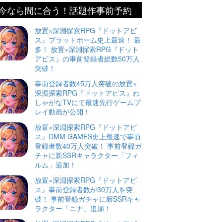
今なら間に合う！話題作事前予約
放置×深淵探索RPG『ドットアビ
ス』プラットホーム史上最速！ 最
多！ 放置×深淵探索RPG『ドット
アビス』の事前登録者総数50万人
突破！
事前登録者数45万人突破の放置×
深淵探索RPG『ドットアビス』わ
しゃがなTVにて最速先行ゲームプ
レイ動画が公開！
放置×深淵探索RPG『ドットアビ
ス』DMM GAMES史上最速で事前
登録者数40万人突破！ 事前登録ガ
チャに新SSRキャラクター「フィ
ルム」追加！
放置×深淵探索RPG『ドットアビ
ス』事前登録者数が30万人を突
破！ 事前登録ガチャに新SSRキャ
ラクター「ニナ」追加！