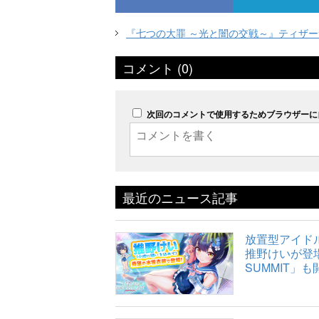
『七つの大罪 ～光と闇の交戦～』ティザ
コメント (0)
次回のコメントで使用するためブラウザーに
最近のニュース記事
放置型アイドルR
推野けいが登場
SUMMIT」も