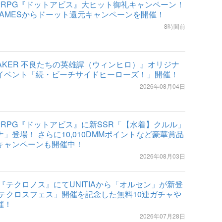
索RPG『ドットアビス』大ヒット御礼キャンペーン！
GAMESからドーット還元キャンペーンを開催！
8時間前
REAKER 不良たちの英雄譚（ウィンヒロ）』オリジナ
イベント「続・ビーチサイドヒーローズ！」開催！
2026年08月04日
索RPG『ドットアビス』に新SSR「【水着】クルル」
」登場！ さらに10,010DMMポイントなど豪華賞品
キャンペーンも開催中！
2026年08月03日
ES『テクロノス』にてUNITIAから「オルセン」が新登
「テクロスフェス」開催を記念した無料10連ガチャや
催！
2026年07月28日