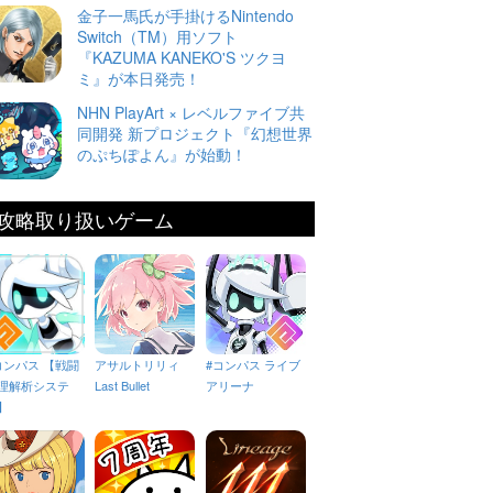
金子一馬氏が手掛けるNintendo
Switch（TM）用ソフト
『KAZUMA KANEKO'S ツクヨ
ミ』が本日発売！
NHN PlayArt × レベルファイブ共
同開発 新プロジェクト『幻想世界
のぷちぽよん』が始動！
攻略取り扱いゲーム
コンパス 【戦闘
アサルトリリィ
#コンパス ライブ
理解析システ
Last Bullet
アリーナ
】