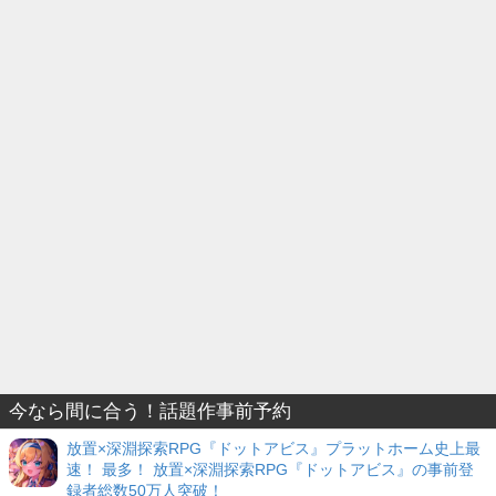
今なら間に合う！話題作事前予約
放置×深淵探索RPG『ドットアビス』プラットホーム史上最
速！ 最多！ 放置×深淵探索RPG『ドットアビス』の事前登
録者総数50万人突破！