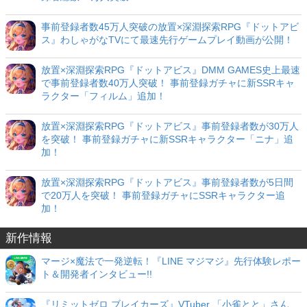
事前登録者数45万人突破の放置×深淵探索RPG『ドットアビ
ス』わしゃがなTVにて最速先行ゲームプレイ動画が公開！
放置×深淵探索RPG『ドットアビス』DMM GAMES史上最速
で事前登録者数40万人突破！ 事前登録ガチャに新SSRキャ
ラクター「フィルム」追加！
放置×深淵探索RPG『ドットアビス』事前登録者数が30万人
を突破！ 事前登録ガチャに新SSRキャラクター「ニナ」追
加！
放置×深淵探索RPG『ドットアビス』事前登録者数が5日間
で20万人を突破！ 事前登録ガチャにSSRキャラクター追
加！
新作情報
マージ×魔法で一発逆転！『LINE マジマジ』先行体験レポー
ト＆開発者インタビュー!!
『リミットゼロ ブレイカーズ』VTuber 「小雀とと」さん、