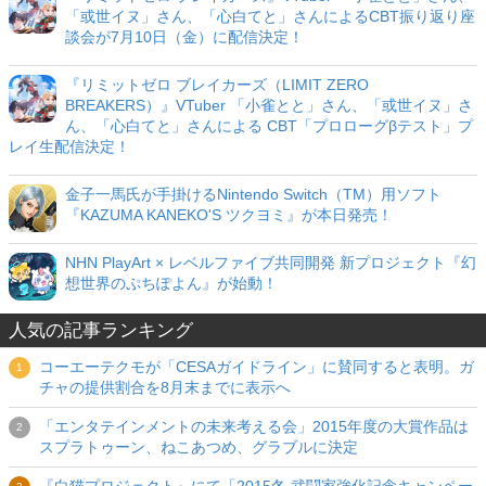
「或世イヌ」さん、「心白てと」さんによるCBT振り返り座
談会が7月10日（金）に配信決定！
『リミットゼロ ブレイカーズ（LIMIT ZERO
BREAKERS）』VTuber 「小雀とと」さん、「或世イヌ」さ
ん、「心白てと」さんによる CBT「プロローグβテスト」プ
レイ生配信決定！
金子一馬氏が手掛けるNintendo Switch（TM）用ソフト
『KAZUMA KANEKO'S ツクヨミ』が本日発売！
NHN PlayArt × レベルファイブ共同開発 新プロジェクト『幻
想世界のぷちぽよん』が始動！
人気の記事ランキング
コーエーテクモが「CESAガイドライン」に賛同すると表明。ガ
チャの提供割合を8月末までに表示へ
「エンタテインメントの未来考える会」2015年度の大賞作品は
スプラトゥーン、ねこあつめ、グラブルに決定
『白猫プロジェクト』にて「2015冬 武闘家強化記念キャンペー