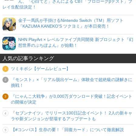
ん、「心白てと」さんによる CBT「プロローグβテスト」プ
レイ生配信決定！
金子一馬氏が手掛けるNintendo Switch（TM）用ソフト
『KAZUMA KANEKO'S ツクヨミ』が本日発売！
NHN PlayArt × レベルファイブ共同開発 新プロジェクト『幻
想世界のぷちぽよん』が始動！
人気の記事ランキング
ツミキボシ【ゲームレビュー】
『モンスト』×「リアル脱出ゲーム」体験会で超絶級の謎解きに
挑戦！
『にゃんこ大戦争』が3,000万ダウンロード突破！記念イベント
の開催が決定
『セブンナイツ』でリリース100日記念イベント！ 2人の新キャ
ラや新ダンジョンが登場するアップデートも
【#コンパス】生存の要！「回復カード」について徹底解説