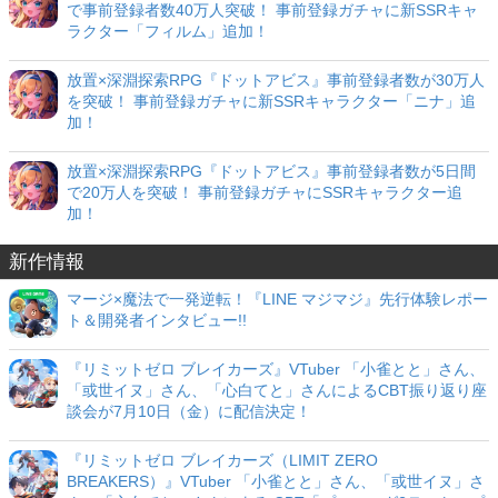
で事前登録者数40万人突破！ 事前登録ガチャに新SSRキャ
ラクター「フィルム」追加！
放置×深淵探索RPG『ドットアビス』事前登録者数が30万人
を突破！ 事前登録ガチャに新SSRキャラクター「ニナ」追
加！
放置×深淵探索RPG『ドットアビス』事前登録者数が5日間
で20万人を突破！ 事前登録ガチャにSSRキャラクター追
加！
新作情報
マージ×魔法で一発逆転！『LINE マジマジ』先行体験レポー
ト＆開発者インタビュー!!
『リミットゼロ ブレイカーズ』VTuber 「小雀とと」さん、
「或世イヌ」さん、「心白てと」さんによるCBT振り返り座
談会が7月10日（金）に配信決定！
『リミットゼロ ブレイカーズ（LIMIT ZERO
BREAKERS）』VTuber 「小雀とと」さん、「或世イヌ」さ