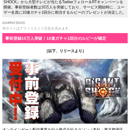
SHOCK』から大型テレビが当たるTwitterフォロー＆RTキャンペーンを
開催。事前登録者数は10万人を突破しており、サービス開始時に、ユー
ザー全員に10連ガチャ1回分に相当するルビーのプレゼントが決定した。
2018年07月02日
本サイトはアフィリエイト広告を含みます。
事前登録10万人突破！10連ガチャ1回分のルビーが確定
［以下、リリースより］
オンラインゲーム配信事業を行う株式会社ネクソン（本社：東京都港区、