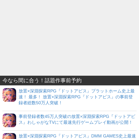
今なら間に合う！話題作事前予約
放置×深淵探索RPG『ドットアビス』プラットホーム史上最
速！ 最多！ 放置×深淵探索RPG『ドットアビス』の事前登
録者総数50万人突破！
事前登録者数45万人突破の放置×深淵探索RPG『ドットアビ
ス』わしゃがなTVにて最速先行ゲームプレイ動画が公開！
放置×深淵探索RPG『ドットアビス』DMM GAMES史上最速