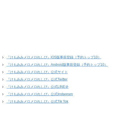
『けもみみメロメロれしぴ』iOS版事前登録（予約トップ10）
『けもみみメロメロれしぴ』Android版事前登録（予約トップ10）
『けもみみメロメロれしぴ』公式サイト
『けもみみメロメロれしぴ』公式Twitter
『けもみみメロメロれしぴ』公式LINE＠
『けもみみメロメロれしぴ』公式Instagram
『けもみみメロメロれしぴ』公式Tik Tok