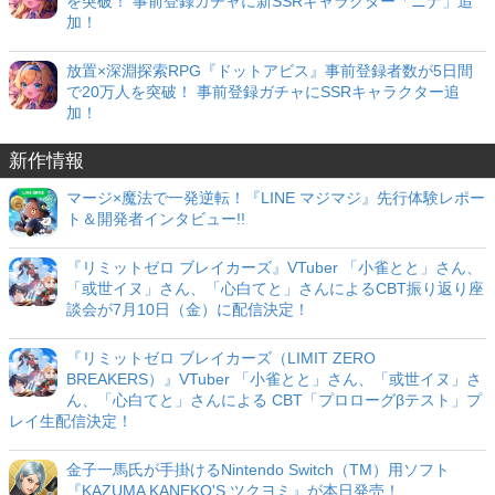
を突破！ 事前登録ガチャに新SSRキャラクター「ニナ」追
加！
放置×深淵探索RPG『ドットアビス』事前登録者数が5日間
で20万人を突破！ 事前登録ガチャにSSRキャラクター追
加！
新作情報
マージ×魔法で一発逆転！『LINE マジマジ』先行体験レポー
ト＆開発者インタビュー!!
『リミットゼロ ブレイカーズ』VTuber 「小雀とと」さん、
「或世イヌ」さん、「心白てと」さんによるCBT振り返り座
談会が7月10日（金）に配信決定！
『リミットゼロ ブレイカーズ（LIMIT ZERO
BREAKERS）』VTuber 「小雀とと」さん、「或世イヌ」さ
ん、「心白てと」さんによる CBT「プロローグβテスト」プ
レイ生配信決定！
金子一馬氏が手掛けるNintendo Switch（TM）用ソフト
『KAZUMA KANEKO'S ツクヨミ』が本日発売！