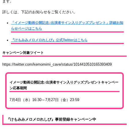
ます。
詳しくは、下記のお知らせをご覧ください。
「イメージ動画公開記念♪出演者サイン入りグッズプレゼント」詳細お知
らせページはこちら
『けもみみメロメロれしぴ』公式Twitterはこちら
キャンペーン対象ツイート
https://twitter.com/kemomimi_cave/status/1014410510165393409
イメージ動画公開記念♪出演者サイン入りグッズプレゼントキャンペー
ン応募期間
7月4日（水）16:30～7月27日（金）23:59
『けもみみメロメロれしぴ』事前登録キャンペーン中