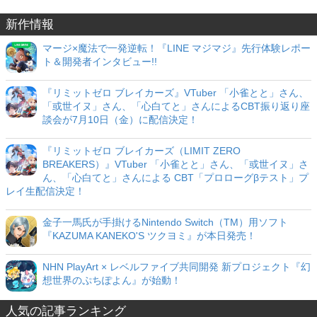
新作情報
マージ×魔法で一発逆転！『LINE マジマジ』先行体験レポー
ト＆開発者インタビュー!!
『リミットゼロ ブレイカーズ』VTuber 「小雀とと」さん、
「或世イヌ」さん、「心白てと」さんによるCBT振り返り座
談会が7月10日（金）に配信決定！
『リミットゼロ ブレイカーズ（LIMIT ZERO
BREAKERS）』VTuber 「小雀とと」さん、「或世イヌ」さ
ん、「心白てと」さんによる CBT「プロローグβテスト」プ
レイ生配信決定！
金子一馬氏が手掛けるNintendo Switch（TM）用ソフト
『KAZUMA KANEKO'S ツクヨミ』が本日発売！
NHN PlayArt × レベルファイブ共同開発 新プロジェクト『幻
想世界のぷちぽよん』が始動！
人気の記事ランキング