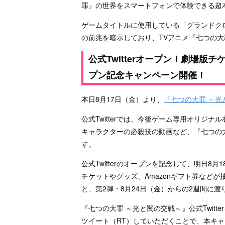
罪』の世界をスマートフォンで体験できる超
ゲームタイトルに使用している「グランドク
の前兆を暗示しており、TVアニメ『七つの
公式Twitterオープン！劇場版
プン記念キャンペーン開催！
本日8月17日（金）より、
『七つの大罪 ～光と
公式Twitterでは、今後ゲーム専用オリジ
キャラクターの必殺技の動画など、『七つの
す。
公式Twitterのオープンを記念して、明日8
チケットやグッズ、Amazonギフト券などが
と、第2弾・8月24日（金）からの2週間に
『七つの大罪 ～光と闇の交戦～』公式Twit
ツイート（RT）していただくことで、本キ