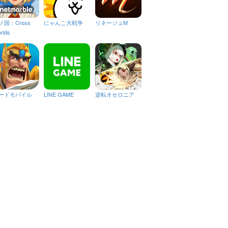
ノ国：Cross
にゃんこ大戦争
リネージュM
rlds
ードモバイル
LINE GAME
逆転オセロニア