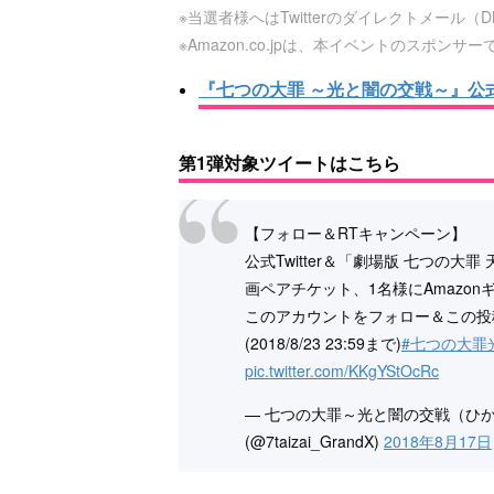
※当選者様へはTwitterのダイレクトメール
※Amazon.co.jpは、本イベントのスポンサ
『七つの大罪 ～光と闇の交戦～』公式T
第1弾対象ツイートはこちら
【フォロー＆RTキャンペーン】
公式Twitter＆「劇場版 七つの大
画ペアチケット、1名様にAmazonギ
このアカウントをフォロー＆この投
(2018/8/23 23:59まで)
#七つの大罪
pic.twitter.com/KKgYStOcRc
— 七つの大罪～光と闇の交戦（ひ
(@7taizai_GrandX)
2018年8月17日