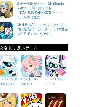
金子一馬氏が手掛けるNintendo
Switch（TM）用ソフト
『KAZUMA KANEKO'S ツクヨ
ミ』が本日発売！
NHN PlayArt × レベルファイブ共
同開発 新プロジェクト『幻想世界
のぷちぽよん』が始動！
攻略取り扱いゲーム
コンパス 【戦闘
アサルトリリィ
#コンパス ライブ
理解析システ
Last Bullet
アリーナ
】