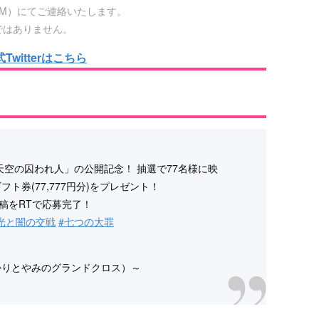
（DM）にてご連絡いたします。
ーではありません。
witterはこちら
罪 天空の囚われ人」の公開記念！ 抽選で77名様に映
フト券(77,777円分)をプレゼント！
稿をRTで応募完了！
光と闇の交戦
#七つの大罪
かりとやみのグランドクロス）～