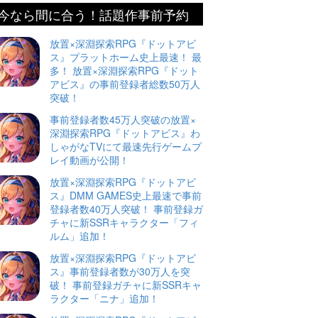
今なら間に合う！話題作事前予約
放置×深淵探索RPG『ドットアビ
ス』プラットホーム史上最速！ 最
多！ 放置×深淵探索RPG『ドット
アビス』の事前登録者総数50万人
突破！
事前登録者数45万人突破の放置×
深淵探索RPG『ドットアビス』わ
しゃがなTVにて最速先行ゲームプ
レイ動画が公開！
放置×深淵探索RPG『ドットアビ
ス』DMM GAMES史上最速で事前
登録者数40万人突破！ 事前登録ガ
チャに新SSRキャラクター「フィ
ルム」追加！
放置×深淵探索RPG『ドットアビ
ス』事前登録者数が30万人を突
破！ 事前登録ガチャに新SSRキャ
ラクター「ニナ」追加！