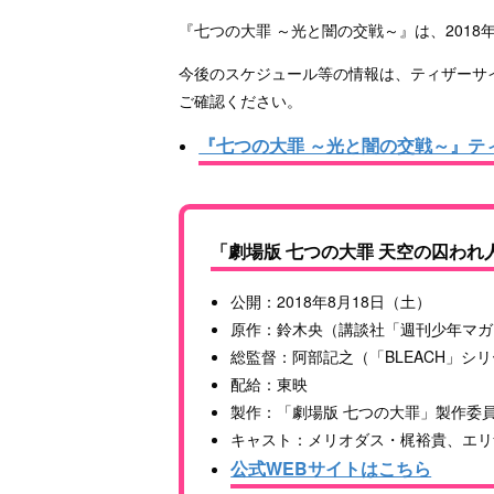
『七つの大罪 ～光と闇の交戦～』は、201
今後のスケジュール等の情報は、ティザーサイト
ご確認ください。
『七つの大罪 ～光と闇の交戦～』テ
「劇場版 七つの大罪 天空の囚われ
公開：2018年8月18日（土）
原作：鈴木央（講談社「週刊少年マガ
総監督：阿部記之（「BLEACH」シリーズ、劇
配給：東映
製作：「劇場版 七つの大罪」製作委
キャスト：メリオダス・梶裕貴、エリ
公式WEBサイトはこちら