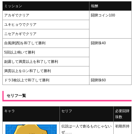
ミッション
報酬
アカギでクリア
闘牌コイン100
ユキヒョウでクリア
ニセアカギでクリア
自風牌[西]を和了して勝利
闘牌珠40
5回以上鳴いて勝利
副露して満貫以上を和了して勝利
満貫以上をロン和了して勝利
ドラ3枚以上で和了して勝利
闘牌珠60
セリフ一覧
キャラ
セリフ
必要闘牌
珠数
伝説は一人で創るものじゃない
初期所持
ぜ……