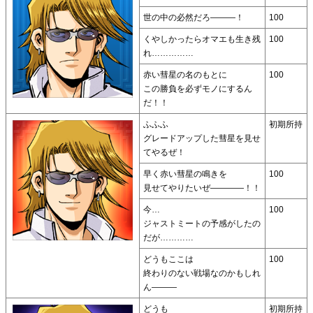
世の中の必然だろ―――！
100
くやしかったらオマエも生き残
100
れ……………
赤い彗星の名のもとに
100
この勝負を必ずモノにするん
だ！！
ふふふ
初期所持
グレードアップした彗星を見せ
てやるぜ！
早く赤い彗星の鳴きを
100
見せてやりたいぜ――――！！
今…
100
ジャストミートの予感がしたの
だが…………
どうもここは
100
終わりのない戦場なのかもしれ
ん―――
どうも
初期所持