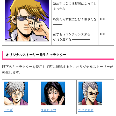
決め手に欠ける展開になってし
まったな…
相変わらず腹にひびく強さだな
100
―――
必ずもうワンチャンス来る！！
100
それを逃すな――――――
オリジナルストーリー発生キャラクター
以下のキャラクターを使用して西に挑戦すると、オリジナルストーリーが
発生します。
アカギ
ユキヒョウ
ニセアカギ