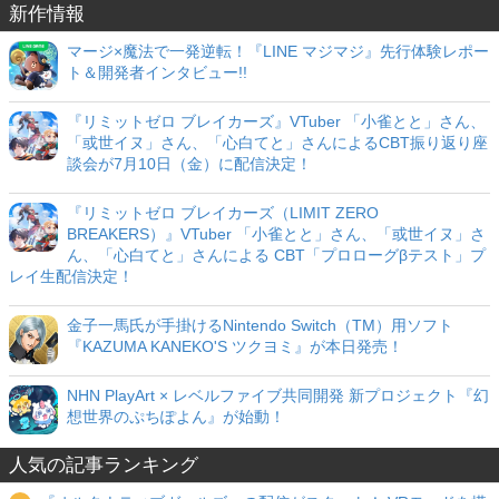
新作情報
マージ×魔法で一発逆転！『LINE マジマジ』先行体験レポー
ト＆開発者インタビュー!!
『リミットゼロ ブレイカーズ』VTuber 「小雀とと」さん、
「或世イヌ」さん、「心白てと」さんによるCBT振り返り座
談会が7月10日（金）に配信決定！
『リミットゼロ ブレイカーズ（LIMIT ZERO
BREAKERS）』VTuber 「小雀とと」さん、「或世イヌ」さ
ん、「心白てと」さんによる CBT「プロローグβテスト」プ
レイ生配信決定！
金子一馬氏が手掛けるNintendo Switch（TM）用ソフト
『KAZUMA KANEKO'S ツクヨミ』が本日発売！
NHN PlayArt × レベルファイブ共同開発 新プロジェクト『幻
想世界のぷちぽよん』が始動！
人気の記事ランキング