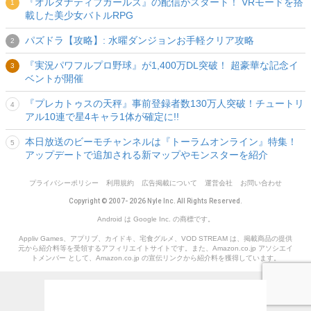
『オルタナティブガールズ』の配信がスタート！ VRモードを搭
載した美少女バトルRPG
パズドラ【攻略】: 水曜ダンジョンお手軽クリア攻略
『実況パワフルプロ野球』が1,400万DL突破！ 超豪華な記念イ
ベントが開催
『プレカトゥスの天秤』事前登録者数130万人突破！チュートリ
アル10連で星4キャラ1体が確定に!!
本日放送のビーモチャンネルは『トーラムオンライン』特集！
アップデートで追加される新マップやモンスターを紹介
プライバシーポリシー
利用規約
広告掲載について
運営会社
お問い合わせ
Copyright © 2007- 2026 Nyle Inc. All Rights Reserved.
Android は Google Inc. の商標です。
Appliv Games、アプリブ、カイドキ、宅食グルメ、VOD STREAM は、掲載商品の提供
元から紹介料等を受領するアフィリエイトサイトです。また、Amazon.co.jp アソシエイ
トメンバー として、Amazon.co.jp の宣伝リンクから紹介料を獲得しています。