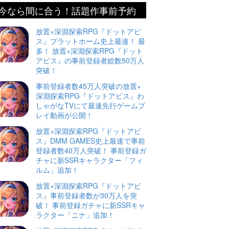
今なら間に合う！話題作事前予約
放置×深淵探索RPG『ドットアビ
ス』プラットホーム史上最速！ 最
多！ 放置×深淵探索RPG『ドット
アビス』の事前登録者総数50万人
突破！
事前登録者数45万人突破の放置×
深淵探索RPG『ドットアビス』わ
しゃがなTVにて最速先行ゲームプ
レイ動画が公開！
放置×深淵探索RPG『ドットアビ
ス』DMM GAMES史上最速で事前
登録者数40万人突破！ 事前登録ガ
チャに新SSRキャラクター「フィ
ルム」追加！
放置×深淵探索RPG『ドットアビ
ス』事前登録者数が30万人を突
破！ 事前登録ガチャに新SSRキャ
ラクター「ニナ」追加！