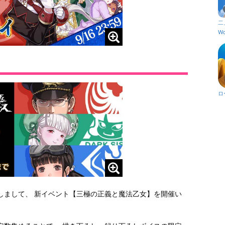
二
Wo
ロ
たしまして、 新イベント【三極の正義と魔法乙女】を開催い