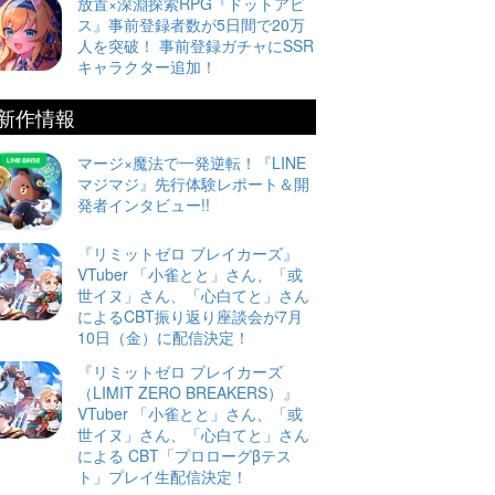
放置×深淵探索RPG『ドットアビ
ス』事前登録者数が5日間で20万
人を突破！ 事前登録ガチャにSSR
キャラクター追加！
新作情報
マージ×魔法で一発逆転！『LINE
マジマジ』先行体験レポート＆開
発者インタビュー!!
『リミットゼロ ブレイカーズ』
VTuber 「小雀とと」さん、「或
世イヌ」さん、「心白てと」さん
によるCBT振り返り座談会が7月
10日（金）に配信決定！
『リミットゼロ ブレイカーズ
（LIMIT ZERO BREAKERS）』
VTuber 「小雀とと」さん、「或
世イヌ」さん、「心白てと」さん
による CBT「プロローグβテス
ト」プレイ生配信決定！