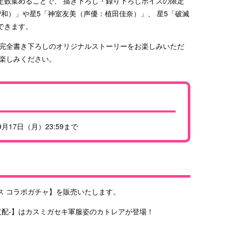
定数集めることで、 描き下ろし・録り下ろしボイスの限定
和）」や星5「神室友美（声優：植田佳奈）」、 星5「破滅
できます。
 完全書き下ろしのオリジナルストーリーをお楽しみいただ
お楽しみください。
月17日（月）23:59まで
ィス コラボガチャ】を販売いたします。
支配-】はカスミガセキ軍服姿のカトレアが登場！