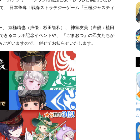
て、 日本争奪！戦春ストラテジーゲーム『三極ジャスティ
、 京極晴也（声優：杉田智和）、 神室友美（声優：植田
できるコラボ記念イベントや、 『ごまおつ』の乙女たちが
もございますので、 併せてお知らせいたします。
#
摂
ム