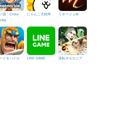
ノ国：Cross
にゃんこ大戦争
リネージュM
rlds
ードモバイル
LINE GAME
逆転オセロニア