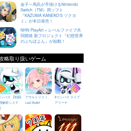
金子一馬氏が手掛けるNintendo
Switch（TM）用ソフト
『KAZUMA KANEKO'S ツクヨ
ミ』が本日発売！
NHN PlayArt × レベルファイブ共
同開発 新プロジェクト『幻想世界
のぷちぽよん』が始動！
攻略取り扱いゲーム
コンパス 【戦闘
アサルトリリィ
#コンパス ライブ
理解析システ
Last Bullet
アリーナ
】