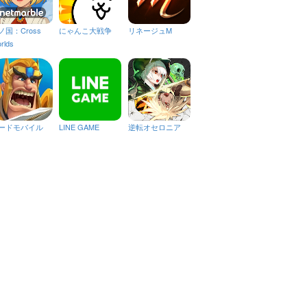
ノ国：Cross
にゃんこ大戦争
リネージュM
rlds
ードモバイル
LINE GAME
逆転オセロニア