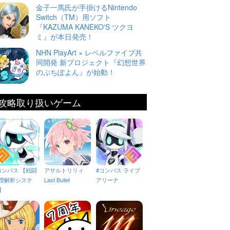
金子一馬氏が手掛けるNintendo
Switch（TM）用ソフト
『KAZUMA KANEKO'S ツクヨ
ミ』が本日発売！
NHN PlayArt × レベルファイブ共
同開発 新プロジェクト『幻想世界
のぷちぽよん』が始動！
攻略取り扱いゲーム
コンパス 【戦闘
アサルトリリィ
#コンパス ライブ
理解析システ
Last Bullet
アリーナ
】