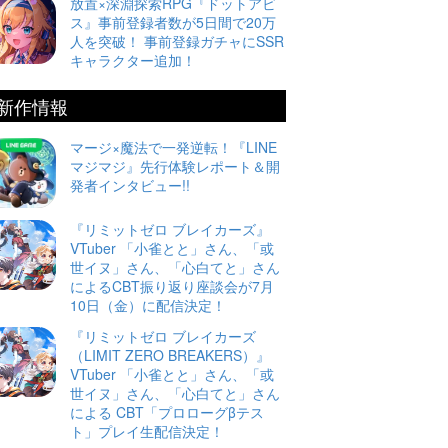
放置×深淵探索RPG『ドットアビ
ス』事前登録者数が5日間で20万
人を突破！ 事前登録ガチャにSSR
キャラクター追加！
新作情報
マージ×魔法で一発逆転！『LINE
マジマジ』先行体験レポート＆開
発者インタビュー!!
『リミットゼロ ブレイカーズ』
VTuber 「小雀とと」さん、「或
世イヌ」さん、「心白てと」さん
によるCBT振り返り座談会が7月
10日（金）に配信決定！
『リミットゼロ ブレイカーズ
（LIMIT ZERO BREAKERS）』
VTuber 「小雀とと」さん、「或
世イヌ」さん、「心白てと」さん
による CBT「プロローグβテス
ト」プレイ生配信決定！