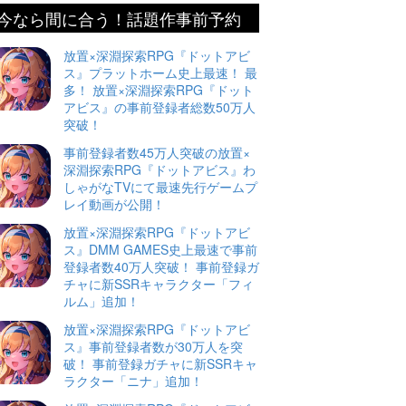
今なら間に合う！話題作事前予約
放置×深淵探索RPG『ドットアビ
ス』プラットホーム史上最速！ 最
多！ 放置×深淵探索RPG『ドット
アビス』の事前登録者総数50万人
突破！
事前登録者数45万人突破の放置×
深淵探索RPG『ドットアビス』わ
しゃがなTVにて最速先行ゲームプ
レイ動画が公開！
放置×深淵探索RPG『ドットアビ
ス』DMM GAMES史上最速で事前
登録者数40万人突破！ 事前登録ガ
チャに新SSRキャラクター「フィ
ルム」追加！
放置×深淵探索RPG『ドットアビ
ス』事前登録者数が30万人を突
破！ 事前登録ガチャに新SSRキャ
ラクター「ニナ」追加！