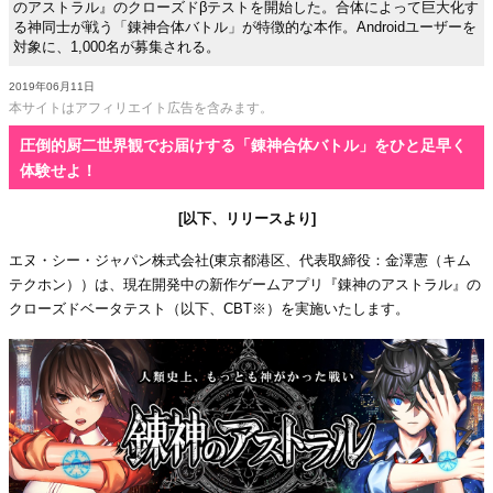
のアストラル』のクローズドβテストを開始した。合体によって巨大化す
る神同士が戦う「錬神合体バトル」が特徴的な本作。Androidユーザーを
対象に、1,000名が募集される。
2019年06月11日
本サイトはアフィリエイト広告を含みます。
圧倒的厨二世界観でお届けする「錬神合体バトル」をひと足早く
体験せよ！
[以下、リリースより]
エヌ・シー・ジャパン株式会社(東京都港区、代表取締役：金澤憲（キム
テクホン））は、現在開発中の新作ゲームアプリ『錬神のアストラル』の
クローズドベータテスト（以下、CBT※）を実施いたします。