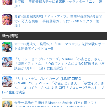
を突破！ 事前登録ガチャに新SSRキャラクター「ニナ」追
加！
放置×深淵探索RPG『ドットアビス』事前登録者数が5日間
で20万人を突破！ 事前登録ガチャにSSRキャラクター追
加！
新作情報
マージ×魔法で一発逆転！『LINE マジマジ』先行体験レポー
ト＆開発者インタビュー!!
『リミットゼロ ブレイカーズ』VTuber 「小雀とと」さん、
「或世イヌ」さん、「心白てと」さんによるCBT振り返り座
談会が7月10日（金）に配信決定！
『リミットゼロ ブレイカーズ（LIMIT ZERO
BREAKERS）』VTuber 「小雀とと」さん、「或世イヌ」さ
ん、「心白てと」さんによる CBT「プロローグβテスト」プ
レイ生配信決定！
金子一馬氏が手掛けるNintendo Switch（TM）用ソフト