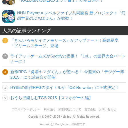
『KAZUMA KANEKO'S ツクヨミ』が本日発売！
NHN PlayArt × レベルファイブ共同開発 新プロジェクト『幻
想世界のぷちぽよん』が始動！
人気の記事ランキング
『きんいろモザイクメモリーズ』がアップデート！高難易度
「ドリームステージ」登場
ライアットゲームズがSpotifyと提携！『LoL』の世界大会パート
ナーに！
新作RPG『勇者ヤマダくん』が遊べる！ 今週末の「デジゲー博
2015」にて試遊会が開催
HYBEの新作RPGのタイトルが『OZ Re:write』に正式決定！
おうちで楽しむTGS 2015【スマホゲーム編】
プライバシーポリシー
利用規約
広告掲載について
運営会社
お問い合わせ
Copyright © 2007- 2026 Nyle Inc. All Rights Reserved.
Android は Google Inc. の商標です。