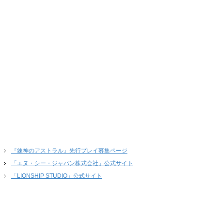
『錬神のアストラル』先行プレイ募集ページ
「エヌ・シー・ジャパン株式会社」公式サイト
「LIONSHIP STUDIO」公式サイト