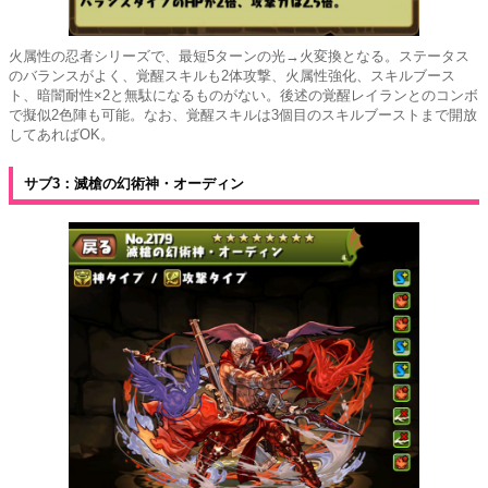
火属性の忍者シリーズで、最短5ターンの光→火変換となる。ステータス
のバランスがよく、覚醒スキルも2体攻撃、火属性強化、スキルブース
ト、暗闇耐性×2と無駄になるものがない。後述の覚醒レイランとのコンボ
で擬似2色陣も可能。なお、覚醒スキルは3個目のスキルブーストまで開放
してあればOK。
サブ3：滅槍の幻術神・オーディン