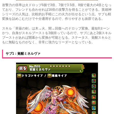
攻撃力の倍率は火ドロップ6個で3倍、7個で3.5倍、8個で最大の4倍となっ
ており、フレンドも合わせれば16倍の攻撃力を得ることができる。英雄神
シリーズの人気は、比較的お手軽にこの火力が出せるという点。サブも軽
変換を詰めこむだけで十分通用するので、作りやすさも抜群である。
スキル「草薙の剣」は木→火、闇→回復へのドロップ変換。最短8ターン
かつ、自身がスキルブーストを3個持っているので、サブにあと2個スキル
ブーストがあれば開幕から変換が可能となる。ステータス、覚醒スキルと
もに無駄なものがなく、非常に強力なリーダーとなっている。
サブ1：覚醒ミネルヴァ