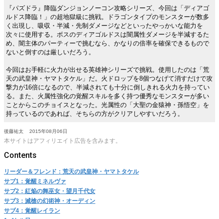
『パズドラ』降臨ダンジョンノーコン攻略シリーズ、今回は「ディアゴ
ルドス降臨！」の超地獄級に挑戦。ドラゴンタイプのモンスターが数多
く出現し、吸収・半減・先制ダメージなどといったやっかいな能力を
次々に使用する。ボスのディアゴルドスは闇属性ダメージを半減するた
め、闇主体のパーティーで挑むなら、かなりの倍率を確保できるもので
ないと倒すのは厳しいだろう。
今回はお手軽に火力が出せる英雄神シリーズで挑戦。使用したのは「荒
天の武皇神・ヤマトタケル」だ。火ドロップを8個つなげて消すだけで攻
撃力が16倍になるので、半減されても十分に倒しきれる火力を持ってい
る。また、火属性強化の覚醒スキルを多く持つ優秀なモンスターが多い
ことからこのチョイスとなった。光属性の「大聖の金猿神・孫悟空」を
持っているのであれば、そちらの方がクリアしやすいだろう。
後藤祐太
2015年08月06日
本サイトはアフィリエイト広告を含みます。
リーダー＆フレンド：荒天の武皇神・ヤマトタケル
サブ1：覚醒ミネルヴァ
サブ2：紅焔の舞巫女・望月千代女
サブ3：滅槍の幻術神・オーディン
サブ4：覚醒レイラン