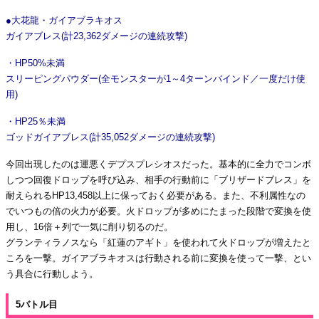
●大花龍・ガイアブラキオス
ガイアブレス(計23,362ダメージの連続攻撃)
・HP50%未満
スリーピングパウダー(全モンスターが1～4ターンバインド／一度だけ使
用)
・HP25％未満
ゴッドガイアブレス(計35,052ダメージの連続攻撃)
今回出現したのは運悪くデプスプレシオスだった。基本的に全力でコンボ
しつつ回復ドロップを呼び込み、相手の行動前に「ブリザードブレス」を
耐えられるHP13,458以上に保っておく必要がある。また、不利属性なの
でいつもの倍の火力が必要。火ドロップが多めにたまった段階で変換を使
用し、16倍＋列で一気に削り切るのだ。
グランティラノスなら「紅蓮のアギト」を使われて火ドロップが増えたと
ころを一撃。ガイアブラキオスは行動される前に変換を使って一撃、とい
う具合に行動しよう。
5バトル目