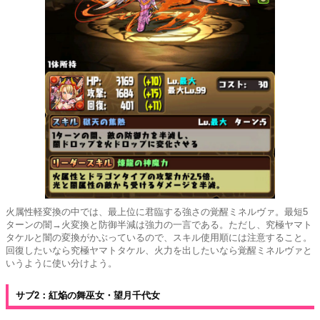
火属性軽変換の中では、最上位に君臨する強さの覚醒ミネルヴァ。最短5
ターンの闇→火変換と防御半減は強力の一言である。ただし、究極ヤマト
タケルと闇の変換がかぶっているので、スキル使用順には注意すること。
回復したいなら究極ヤマトタケル、火力を出したいなら覚醒ミネルヴァと
いうように使い分けよう。
サブ2：紅焔の舞巫女・望月千代女