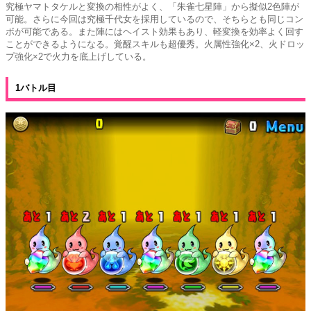
究極ヤマトタケルと変換の相性がよく、「朱雀七星陣」から擬似2色陣が
可能。さらに今回は究極千代女を採用しているので、そちらとも同じコン
ボが可能である。また陣にはヘイスト効果もあり、軽変換を効率よく回す
ことができるようになる。覚醒スキルも超優秀。火属性強化×2、火ドロッ
プ強化×2で火力を底上げしている。
1バトル目