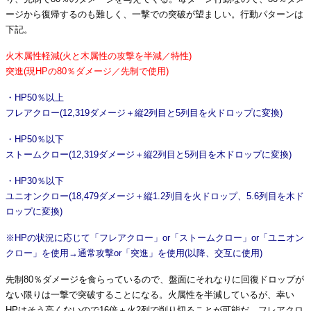
ージから復帰するのも難しく、一撃での突破が望ましい。行動パターンは
下記。
火木属性軽減(火と木属性の攻撃を半減／特性)
突進(現HPの80％ダメージ／先制で使用)
・HP50％以上
フレアクロー(12,319ダメージ＋縦2列目と5列目を火ドロップに変換)
・HP50％以下
ストームクロー(12,319ダメージ＋縦2列目と5列目を木ドロップに変換)
・HP30％以下
ユニオンクロー(18,479ダメージ＋縦1.2列目を火ドロップ、5.6列目を木ド
ロップに変換)
※HPの状況に応じて「フレアクロー」or「ストームクロー」or「ユニオン
クロー」を使用→通常攻撃or「突進」を使用(以降、交互に使用)
先制80％ダメージを食らっているので、盤面にそれなりに回復ドロップが
ない限りは一撃で突破することになる。火属性を半減しているが、幸い
HPはそう高くないので16倍＋火2列で削り切ることが可能だ。フレアクロ