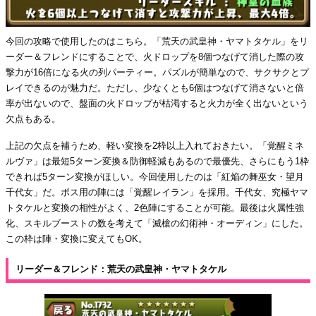
今回の攻略で使用したのはこちら。「荒天の武皇神・ヤマトタケル」をリ
ーダー＆フレンドにすることで、火ドロップを8個つなげて消した際の攻
撃力が16倍になる火の列パーティー。パズルが簡単なので、サクサクとプ
レイできるのが魅力だ。ただし、少なくとも6個はつなげて消さないと倍
率が出ないので、盤面の火ドロップが枯渇すると火力が全く出ないという
欠点もある。
上記の欠点を補うため、軽い変換を2枠以上入れておきたい。「覚醒ミネ
ルヴァ」は最短5ターン変換＆防御軽減もあるので最優先、さらにもう1枠
できれば5ターン変換がほしい。今回使用したのは「紅焔の舞巫女・望月
千代女」だ。ボス用の陣には「覚醒レイラン」を採用。千代女、究極ヤマ
トタケルと変換の相性がよく、2色陣にすることが可能。最後は火属性強
化、スキルブーストの数を考えて「滅槍の幻術神・オーディン」にした。
この枠は陣・変換に変えてもOK。
リーダー＆フレンド：荒天の武皇神・ヤマトタケル