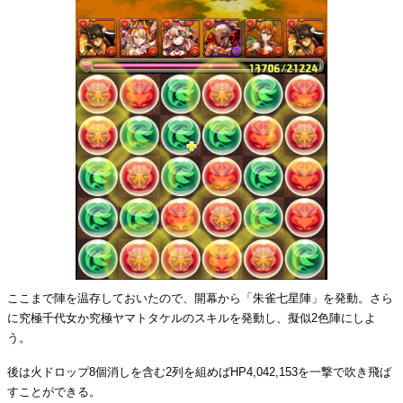
ここまで陣を温存しておいたので、開幕から「朱雀七星陣」を発動。さら
に究極千代女か究極ヤマトタケルのスキルを発動し、擬似2色陣にしよ
う。
後は火ドロップ8個消しを含む2列を組めばHP4,042,153を一撃で吹き飛ば
すことができる。