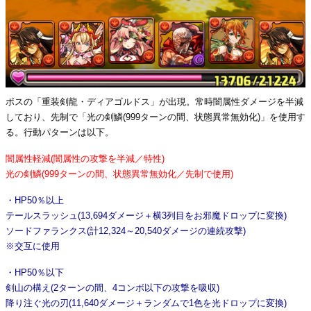
ボスの「重装剣龍・ディアゴルドス」が出現。常時闇属性ダメージを半減
しており、先制で「光の剣鱗(999ターンの間、状態異常無効化)」を使用す
る。行動パターンは以下。
闇属性軽減(闇属性の攻撃を半減／特性)
光の剣鱗(999ターンの間、状態異常無効化／先制で使用)
・HP50％以上
テールスラッシュ(13,694ダメージ＋横3列目をお邪魔ドロップに変換)
ソードファランクス(計12,324～20,540ダメージの連続攻撃)
※交互に使用
・HP50％以下
剣山の構え(2ターンの間、4コンボ以下の攻撃を吸収)
降り注ぐ光の刃(11,640ダメージ＋ランダムで1色を光ドロップに変換)