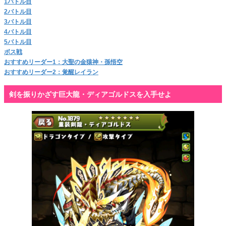
1バトル目
2バトル目
3バトル目
4バトル目
5バトル目
ボス戦
おすすめリーダー1：大聖の金猿神・孫悟空
おすすめリーダー2：覚醒レイラン
剣を振りかざす巨大龍・ディアゴルドスを入手せよ