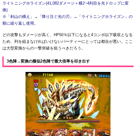
ライトニングホライズン(41,082ダメージ＋横2~4列目を光ドロップに変
換)
※「剣山の構え」→「降り注ぐ光の刃」→「ライトニングホライズン」の
順に繰り返し使用。
どの攻撃もダメージが高く、HP50％以下になると4コンボ以下吸収となる
ため、列を組まなければいけないパーティーにとっては都合が悪い。ここ
は大型変換からの一撃突破を狙うべきだろう。
3色陣→変換の擬似2色陣で最大倍率を叩き出す