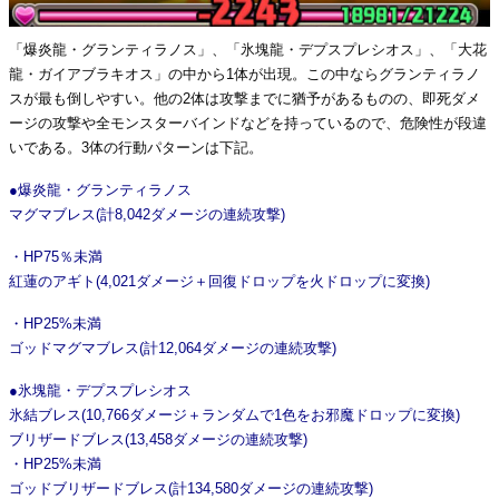
「爆炎龍・グランティラノス」、「氷塊龍・デプスプレシオス」、「大花
龍・ガイアブラキオス」の中から1体が出現。この中ならグランティラノ
スが最も倒しやすい。他の2体は攻撃までに猶予があるものの、即死ダメ
ージの攻撃や全モンスターバインドなどを持っているので、危険性が段違
いである。3体の行動パターンは下記。
●爆炎龍・グランティラノス
マグマブレス(計8,042ダメージの連続攻撃)
・HP75％未満
紅蓮のアギト(4,021ダメージ＋回復ドロップを火ドロップに変換)
・HP25%未満
ゴッドマグマブレス(計12,064ダメージの連続攻撃)
●氷塊龍・デプスプレシオス
氷結ブレス(10,766ダメージ＋ランダムで1色をお邪魔ドロップに変換)
ブリザードブレス(13,458ダメージの連続攻撃)
・HP25%未満
ゴッドブリザードブレス(計134,580ダメージの連続攻撃)