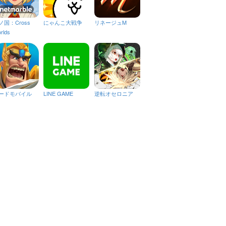
ノ国：Cross
にゃんこ大戦争
リネージュM
rlds
ードモバイル
LINE GAME
逆転オセロニア