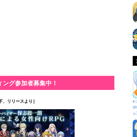
ィング参加者募集中！
下、リリースより］
#
摂
ム