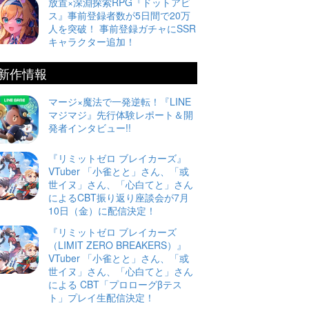
放置×深淵探索RPG『ドットアビ
ス』事前登録者数が5日間で20万
人を突破！ 事前登録ガチャにSSR
キャラクター追加！
新作情報
マージ×魔法で一発逆転！『LINE
マジマジ』先行体験レポート＆開
発者インタビュー!!
『リミットゼロ ブレイカーズ』
VTuber 「小雀とと」さん、「或
世イヌ」さん、「心白てと」さん
によるCBT振り返り座談会が7月
10日（金）に配信決定！
『リミットゼロ ブレイカーズ
（LIMIT ZERO BREAKERS）』
VTuber 「小雀とと」さん、「或
世イヌ」さん、「心白てと」さん
による CBT「プロローグβテス
ト」プレイ生配信決定！