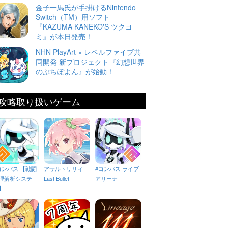
金子一馬氏が手掛けるNintendo
Switch（TM）用ソフト
『KAZUMA KANEKO'S ツクヨ
ミ』が本日発売！
NHN PlayArt × レベルファイブ共
同開発 新プロジェクト『幻想世界
のぷちぽよん』が始動！
攻略取り扱いゲーム
コンパス 【戦闘
アサルトリリィ
#コンパス ライブ
理解析システ
Last Bullet
アリーナ
】