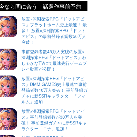
今なら間に合う！話題作事前予約
放置×深淵探索RPG『ドットアビ
ス』プラットホーム史上最速！ 最
多！ 放置×深淵探索RPG『ドット
アビス』の事前登録者総数50万人
突破！
事前登録者数45万人突破の放置×
深淵探索RPG『ドットアビス』わ
しゃがなTVにて最速先行ゲームプ
レイ動画が公開！
放置×深淵探索RPG『ドットアビ
ス』DMM GAMES史上最速で事前
登録者数40万人突破！ 事前登録ガ
チャに新SSRキャラクター「フィ
ルム」追加！
放置×深淵探索RPG『ドットアビ
ス』事前登録者数が30万人を突
破！ 事前登録ガチャに新SSRキャ
ラクター「ニナ」追加！