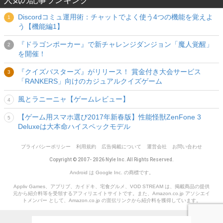
人気の記事ランキング
Discordコミュ運用術：チャットでよく使う4つの機能を覚えよ
う【機能編1】
『ドラゴンポーカー』で新チャレンジダンジョン「魔人覚醒」
を開催！
『クイズバスターズ』がリリース！ 賞金付き大会サービス
「RANKERS」向けのカジュアルクイズゲーム
風とラニーニャ【ゲームレビュー】
【ゲーム用スマホ選び2017年新春版】性能怪獣ZenFone 3
Deluxeは大本命ハイスペックモデル
プライバシーポリシー
利用規約
広告掲載について
運営会社
お問い合わせ
Copyright © 2007- 2026 Nyle Inc. All Rights Reserved.
Android は Google Inc. の商標です。
Appliv Games、アプリブ、カイドキ、宅食グルメ、VOD STREAM は、掲載商品の提供
元から紹介料等を受領するアフィリエイトサイトです。また、Amazon.co.jp アソシエイ
トメンバー として、Amazon.co.jp の宣伝リンクから紹介料を獲得しています。