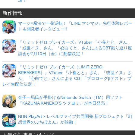
加！
新作情報
マージ×魔法で一発逆転！『LINE マジマジ』先行体験レポー
ト＆開発者インタビュー!!
『リミットゼロ ブレイカーズ』VTuber 「小雀とと」さん、
「或世イヌ」さん、「心白てと」さんによるCBT振り返り座
談会が7月10日（金）に配信決定！
『リミットゼロ ブレイカーズ（LIMIT ZERO
BREAKERS）』VTuber 「小雀とと」さん、「或世イヌ」さ
ん、「心白てと」さんによる CBT「プロローグβテスト」プ
レイ生配信決定！
金子一馬氏が手掛けるNintendo Switch（TM）用ソフト
『KAZUMA KANEKO'S ツクヨミ』が本日発売！
NHN PlayArt × レベルファイブ共同開発 新プロジェクト『幻
想世界のぷちぽよん』が始動！