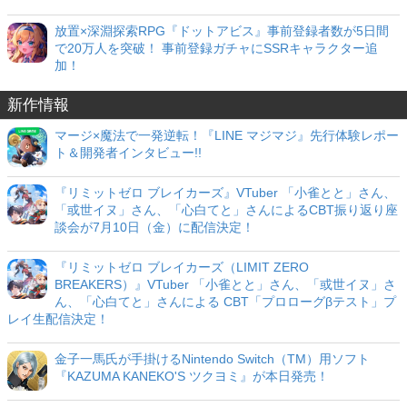
放置×深淵探索RPG『ドットアビス』事前登録者数が5日間
で20万人を突破！ 事前登録ガチャにSSRキャラクター追
加！
新作情報
マージ×魔法で一発逆転！『LINE マジマジ』先行体験レポー
ト＆開発者インタビュー!!
『リミットゼロ ブレイカーズ』VTuber 「小雀とと」さん、
「或世イヌ」さん、「心白てと」さんによるCBT振り返り座
談会が7月10日（金）に配信決定！
『リミットゼロ ブレイカーズ（LIMIT ZERO
BREAKERS）』VTuber 「小雀とと」さん、「或世イヌ」さ
ん、「心白てと」さんによる CBT「プロローグβテスト」プ
レイ生配信決定！
金子一馬氏が手掛けるNintendo Switch（TM）用ソフト
『KAZUMA KANEKO'S ツクヨミ』が本日発売！