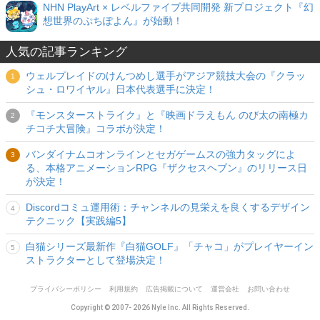
NHN PlayArt × レベルファイブ共同開発 新プロジェクト『幻
想世界のぷちぽよん』が始動！
人気の記事ランキング
ウェルプレイドのけんつめし選手がアジア競技大会の『クラッ
シュ・ロワイヤル』日本代表選手に決定！
『モンスターストライク』と『映画ドラえもん のび太の南極カ
チコチ大冒険』コラボが決定！
バンダイナムコオンラインとセガゲームスの強力タッグによ
る、本格アニメーションRPG『ザクセスヘブン』のリリース日
が決定！
Discordコミュ運用術：チャンネルの見栄えを良くするデザイン
テクニック【実践編5】
白猫シリーズ最新作『白猫GOLF』「チャコ」がプレイヤーイン
ストラクターとして登場決定！
プライバシーポリシー
利用規約
広告掲載について
運営会社
お問い合わせ
Copyright © 2007- 2026 Nyle Inc. All Rights Reserved.