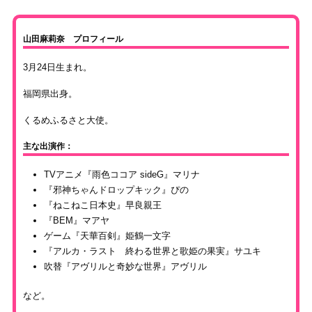
山田麻莉奈 プロフィール
3月24日生まれ。
福岡県出身。
くるめふるさと大使。
主な出演作：
TVアニメ『雨色ココア sideG』マリナ
『邪神ちゃんドロップキック』ぴの
『ねこねこ日本史』早良親王
『BEM』マアヤ
ゲーム『天華百剣』姫鶴一文字
『アルカ・ラスト 終わる世界と歌姫の果実』サユキ
吹替『アヴリルと奇妙な世界』アヴリル
など。