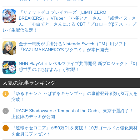
『リミットゼロ ブレイカーズ（LIMIT ZERO
BREAKERS）』VTuber 「小雀とと」さん、「或世イヌ」さ
ん、「心白てと」さんによる CBT「プロローグβテスト」プ
レイ生配信決定！
金子一馬氏が手掛けるNintendo Switch（TM）用ソフト
『KAZUMA KANEKO'S ツクヨミ』が本日発売！
NHN PlayArt × レベルファイブ共同開発 新プロジェクト『幻
想世界のぷちぽよん』が始動！
人気の記事ランキング
『ゆるキャン△ ～ぱずるキャンプ～』の事前登録者数が3万人を
突破！
「RAGE Shadowverse Tempest of the Gods」東京予選終了！
上位陣のデッキが公開
『逆転オセロニア』が50万DLを突破！ 10万ゴールドと強化素材
を全員にプレゼント