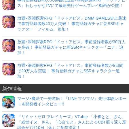
ス』わしゃがなTVにて最速先行ゲームプレイ動画が公開！
放置×深淵探索RPG『ドットアビス』DMM GAMES史上最速
で事前登録者数40万人突破！ 事前登録ガチャに新SSRキャ
ラクター「フィルム」追加！
放置×深淵探索RPG『ドットアビス』事前登録者数が30万人
を突破！ 事前登録ガチャに新SSRキャラクター「ニナ」追
加！
放置×深淵探索RPG『ドットアビス』事前登録者数が5日間
で20万人を突破！ 事前登録ガチャにSSRキャラクター追
加！
新作情報
マージ×魔法で一発逆転！『LINE マジマジ』先行体験レポー
ト＆開発者インタビュー!!
『リミットゼロ ブレイカーズ』VTuber 「小雀とと」さん、
「或世イヌ」さん、「心白てと」さんによるCBT振り返り座
談会が7月10日（金）に配信決定！