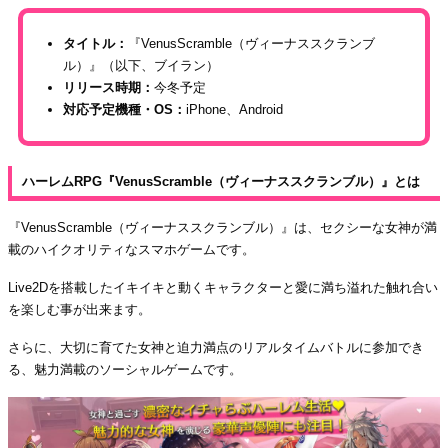
タイトル：
『VenusScramble（ヴィーナススクランブ
ル）』（以下、ブイラン）
リリース時期：
今冬予定
対応予定機種・OS：
iPhone、Android
ハーレムRPG『VenusScramble（ヴィーナススクランブル）』とは
『VenusScramble（ヴィーナススクランブル）』は、セクシーな女神が満
載のハイクオリティなスマホゲームです。
Live2Dを搭載したイキイキと動くキャラクターと愛に満ち溢れた触れ合い
を楽しむ事が出来ます。
さらに、大切に育てた女神と迫力満点のリアルタイムバトルに参加でき
る、魅力満載のソーシャルゲームです。