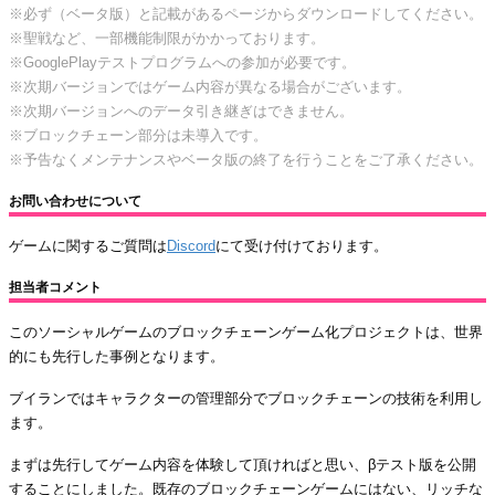
※必ず（ベータ版）と記載があるページからダウンロードしてください。
※聖戦など、一部機能制限がかかっております。
※GooglePlayテストプログラムへの参加が必要です。
※次期バージョンではゲーム内容が異なる場合がございます。
※次期バージョンへのデータ引き継ぎはできません。
※ブロックチェーン部分は未導入です。
※予告なくメンテナンスやベータ版の終了を行うことをご了承ください。
お問い合わせについて
ゲームに関するご質問は
Discord
にて受け付けております。
担当者コメント
このソーシャルゲームのブロックチェーンゲーム化プロジェクトは、世界
的にも先行した事例となります。
ブイランではキャラクターの管理部分でブロックチェーンの技術を利用し
ます。
まずは先行してゲーム内容を体験して頂ければと思い、βテスト版を公開
することにしました。既存のブロックチェーンゲームにはない、リッチな