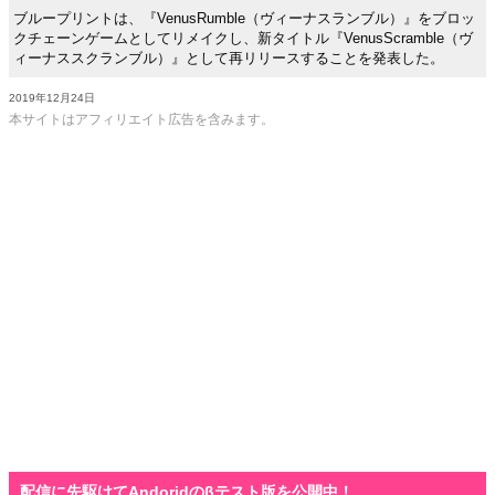
ブループリントは、『VenusRumble（ヴィーナスランブル）』をブロッ
クチェーンゲームとしてリメイクし、新タイトル『VenusScramble（ヴ
ィーナススクランブル）』として再リリースすることを発表した。
2019年12月24日
本サイトはアフィリエイト広告を含みます。
配信に先駆けてAndoridのβテスト版を公開中！