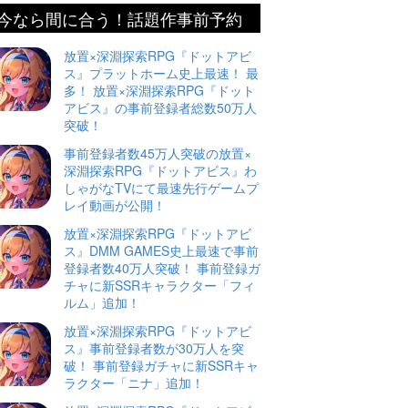
今なら間に合う！話題作事前予約
放置×深淵探索RPG『ドットアビ
ス』プラットホーム史上最速！ 最
多！ 放置×深淵探索RPG『ドット
アビス』の事前登録者総数50万人
突破！
事前登録者数45万人突破の放置×
深淵探索RPG『ドットアビス』わ
しゃがなTVにて最速先行ゲームプ
レイ動画が公開！
放置×深淵探索RPG『ドットアビ
ス』DMM GAMES史上最速で事前
登録者数40万人突破！ 事前登録ガ
チャに新SSRキャラクター「フィ
ルム」追加！
放置×深淵探索RPG『ドットアビ
ス』事前登録者数が30万人を突
破！ 事前登録ガチャに新SSRキャ
ラクター「ニナ」追加！