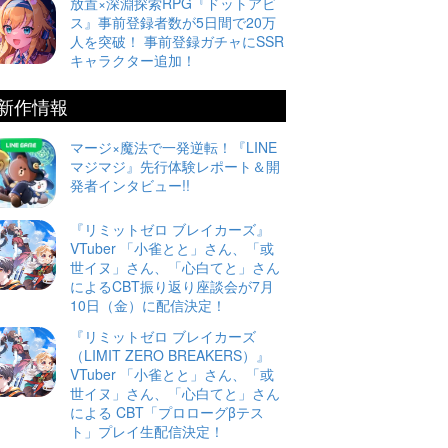
放置×深淵探索RPG『ドットアビ
ス』事前登録者数が5日間で20万
人を突破！ 事前登録ガチャにSSR
キャラクター追加！
新作情報
マージ×魔法で一発逆転！『LINE
マジマジ』先行体験レポート＆開
発者インタビュー!!
『リミットゼロ ブレイカーズ』
VTuber 「小雀とと」さん、「或
世イヌ」さん、「心白てと」さん
によるCBT振り返り座談会が7月
10日（金）に配信決定！
『リミットゼロ ブレイカーズ
（LIMIT ZERO BREAKERS）』
VTuber 「小雀とと」さん、「或
世イヌ」さん、「心白てと」さん
による CBT「プロローグβテス
ト」プレイ生配信決定！