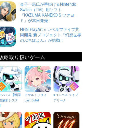
金子一馬氏が手掛けるNintendo
Switch（TM）用ソフト
『KAZUMA KANEKO'S ツクヨ
ミ』が本日発売！
NHN PlayArt × レベルファイブ共
同開発 新プロジェクト『幻想世界
のぷちぽよん』が始動！
攻略取り扱いゲーム
コンパス 【戦闘
アサルトリリィ
#コンパス ライブ
理解析システ
Last Bullet
アリーナ
】