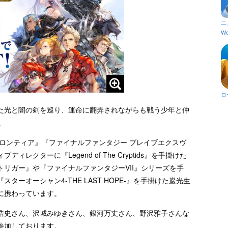
二
Wo
ロ
た光と闇の剣を巡り、運命に翻弄されながらも戦う少年と仲
。
ロンティア』『ファイナルファンタジー ブレイブエクスヴ
クターに『Legend of The Cryptids』を手掛けた
リガー』や『ファイナルファンタジーVII』シリーズを手
ーオーシャン4-THE LAST HOPE-』を手掛けた巌光生
に携わっています。
浩史さん、沢城みゆきさん、銀河万丈さん、野沢雅子さんな
参加しております。