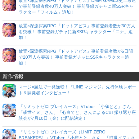
放置×深淵探索RPG『ドットアビス』DMM GAMES史上最速
で事前登録者数40万人突破！ 事前登録ガチャに新SSRキャ
ラクター「フィルム」追加！
放置×深淵探索RPG『ドットアビス』事前登録者数が30万人
を突破！ 事前登録ガチャに新SSRキャラクター「ニナ」追
加！
放置×深淵探索RPG『ドットアビス』事前登録者数が5日間
で20万人を突破！ 事前登録ガチャにSSRキャラクター追
加！
新作情報
マージ×魔法で一発逆転！『LINE マジマジ』先行体験レポー
ト＆開発者インタビュー!!
『リミットゼロ ブレイカーズ』VTuber 「小雀とと」さん、
「或世イヌ」さん、「心白てと」さんによるCBT振り返り座
談会が7月10日（金）に配信決定！
『リミットゼロ ブレイカーズ（LIMIT ZERO
BREAKERS）』VTuber 「小雀とと」さん、「或世イヌ」さ