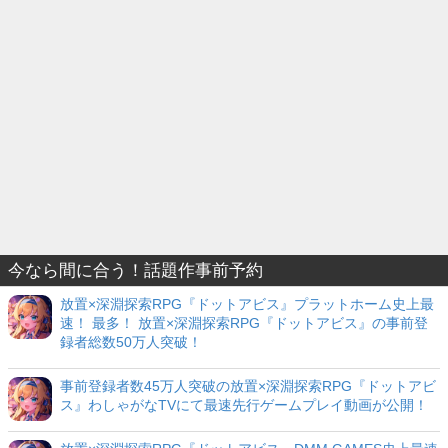
今なら間に合う！話題作事前予約
放置×深淵探索RPG『ドットアビス』プラットホーム史上最
速！ 最多！ 放置×深淵探索RPG『ドットアビス』の事前登
録者総数50万人突破！
事前登録者数45万人突破の放置×深淵探索RPG『ドットアビ
ス』わしゃがなTVにて最速先行ゲームプレイ動画が公開！