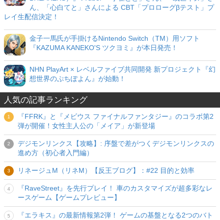
ん、「心白てと」さんによる CBT「プロローグβテスト」プ
レイ生配信決定！
金子一馬氏が手掛けるNintendo Switch（TM）用ソフト
『KAZUMA KANEKO'S ツクヨミ』が本日発売！
NHN PlayArt × レベルファイブ共同開発 新プロジェクト『幻
想世界のぷちぽよん』が始動！
人気の記事ランキング
『FFRK』と『メビウス ファイナルファンタジー』のコラボ第2
弾が開催！女性主人公の「メイア」が新登場
デジモンリンクス【攻略】: 序盤で差がつくデジモンリンクスの
進め方（初心者入門編）
リネージュM（リネM）【反王ブログ】：#22 目的と効率
『RaveStreet』を先行プレイ！ 車のカスタマイズが超多彩なレ
ースゲーム【ゲームプレビュー】
『エラキス』の最新情報第2弾！ ゲームの基盤となる2つのバト