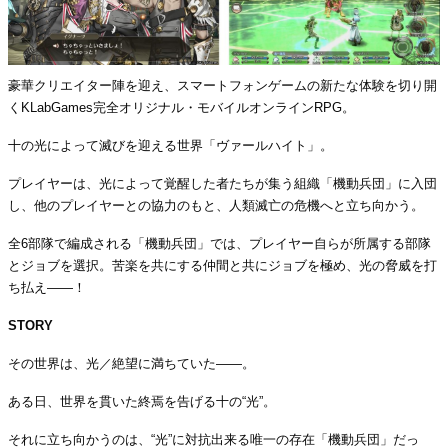
豪華クリエイター陣を迎え、スマートフォンゲームの新たな体験を切り開
くKLabGames完全オリジナル・モバイルオンラインRPG。
十の光によって滅びを迎える世界「ヴァールハイト」。
プレイヤーは、光によって覚醒した者たちが集う組織「機動兵団」に入団
し、他のプレイヤーとの協力のもと、人類滅亡の危機へと立ち向かう。
全6部隊で編成される「機動兵団」では、プレイヤー自らが所属する部隊
とジョブを選択。苦楽を共にする仲間と共にジョブを極め、光の脅威を打
ち払え——！
STORY
その世界は、光／絶望に満ちていた――。
ある日、世界を貫いた終焉を告げる十の“光”。
それに立ち向かうのは、“光”に対抗出来る唯一の存在「機動兵団」だっ