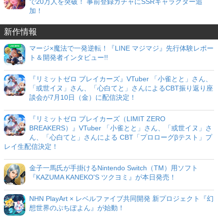
で20万人を突破！ 事前登録ガチャにSSRキャラクター追
加！
新作情報
マージ×魔法で一発逆転！『LINE マジマジ』先行体験レポー
ト＆開発者インタビュー!!
『リミットゼロ ブレイカーズ』VTuber 「小雀とと」さん、
「或世イヌ」さん、「心白てと」さんによるCBT振り返り座
談会が7月10日（金）に配信決定！
『リミットゼロ ブレイカーズ（LIMIT ZERO
BREAKERS）』VTuber 「小雀とと」さん、「或世イヌ」さ
ん、「心白てと」さんによる CBT「プロローグβテスト」プ
レイ生配信決定！
金子一馬氏が手掛けるNintendo Switch（TM）用ソフト
『KAZUMA KANEKO'S ツクヨミ』が本日発売！
NHN PlayArt × レベルファイブ共同開発 新プロジェクト『幻
想世界のぷちぽよん』が始動！