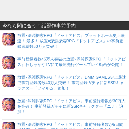
今なら間に合う！話題作事前予約
放置×深淵探索RPG『ドットアビス』プラットホーム史上最
速！ 最多！ 放置×深淵探索RPG『ドットアビス』の事前登
録者総数50万人突破！
事前登録者数45万人突破の放置×深淵探索RPG『ドットアビ
ス』わしゃがなTVにて最速先行ゲームプレイ動画が公開！
放置×深淵探索RPG『ドットアビス』DMM GAMES史上最速
で事前登録者数40万人突破！ 事前登録ガチャに新SSRキャ
ラクター「フィルム」追加！
放置×深淵探索RPG『ドットアビス』事前登録者数が30万人
を突破！ 事前登録ガチャに新SSRキャラクター「ニナ」追
加！
放置×深淵探索RPG『ドットアビス』事前登録者数が5日間