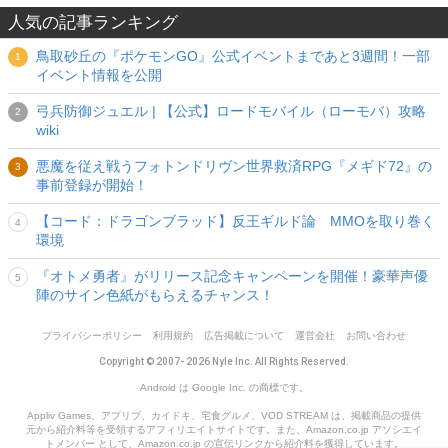
人気の記事ランキング
鳥取砂丘の『ポケモンGO』公式イベントまであと3週間！一部
イベント情報を公開
弓兵防御ジュエル | 【公式】ロードモバイル（ローモバ）攻略
wiki
悪魔を従え戦うフォトンドリヴン世界救済RPG『メギド72』の
事前登録が開始！
【コード：ドラゴンブラッド】反王ギルド論 MMOを取り巻く
環境
『オトメ勇者』がリリース記念キャンペーンを開催！豪華声優
陣のサイン色紙がもらえるチャンス！
プライバシーポリシー
利用規約
広告掲載について
運営会社
お問い合わせ
Copyright © 2007- 2026 Nyle Inc. All Rights Reserved.
Android は Google Inc. の商標です。
Appliv Games、アプリブ、カイドキ、宅食グルメ、VOD STREAM は、掲載商品の提供
元から紹介料等を受領するアフィリエイトサイトです。また、Amazon.co.jp アソシエイ
トメンバー として、Amazon.co.jp の宣伝リンクから紹介料を獲得しています。