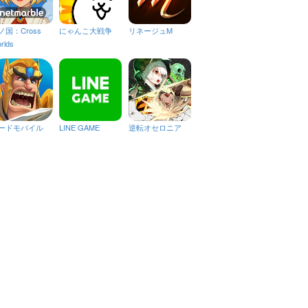
ノ国：Cross
にゃんこ大戦争
リネージュM
rlds
ードモバイル
LINE GAME
逆転オセロニア