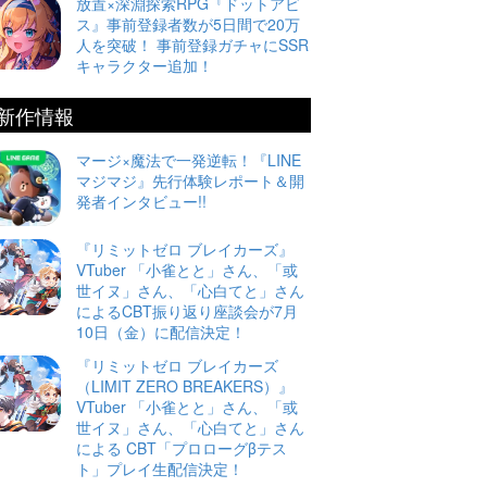
放置×深淵探索RPG『ドットアビ
ス』事前登録者数が5日間で20万
人を突破！ 事前登録ガチャにSSR
キャラクター追加！
新作情報
マージ×魔法で一発逆転！『LINE
マジマジ』先行体験レポート＆開
発者インタビュー!!
『リミットゼロ ブレイカーズ』
VTuber 「小雀とと」さん、「或
世イヌ」さん、「心白てと」さん
によるCBT振り返り座談会が7月
10日（金）に配信決定！
『リミットゼロ ブレイカーズ
（LIMIT ZERO BREAKERS）』
VTuber 「小雀とと」さん、「或
世イヌ」さん、「心白てと」さん
による CBT「プロローグβテス
ト」プレイ生配信決定！