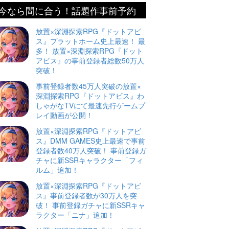
今なら間に合う！話題作事前予約
放置×深淵探索RPG『ドットアビ
ス』プラットホーム史上最速！ 最
多！ 放置×深淵探索RPG『ドット
アビス』の事前登録者総数50万人
突破！
事前登録者数45万人突破の放置×
深淵探索RPG『ドットアビス』わ
しゃがなTVにて最速先行ゲームプ
レイ動画が公開！
放置×深淵探索RPG『ドットアビ
ス』DMM GAMES史上最速で事前
登録者数40万人突破！ 事前登録ガ
チャに新SSRキャラクター「フィ
ルム」追加！
放置×深淵探索RPG『ドットアビ
ス』事前登録者数が30万人を突
破！ 事前登録ガチャに新SSRキャ
ラクター「ニナ」追加！