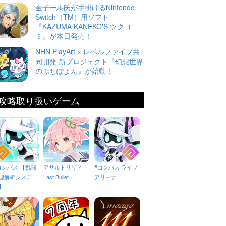
金子一馬氏が手掛けるNintendo
Switch（TM）用ソフト
『KAZUMA KANEKO'S ツクヨ
ミ』が本日発売！
NHN PlayArt × レベルファイブ共
同開発 新プロジェクト『幻想世界
のぷちぽよん』が始動！
攻略取り扱いゲーム
コンパス 【戦闘
アサルトリリィ
#コンパス ライブ
理解析システ
Last Bullet
アリーナ
】