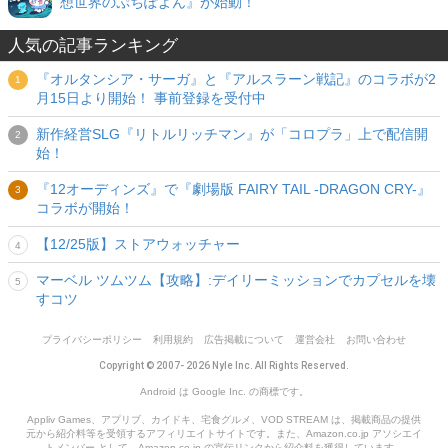
想世界のぷちぽよん』が始動！
人気の記事ランキング
『オルタンシア・サーガ』と『アルスラーン戦記』のコラボが2
月15日より開始！ 事前登録を受付中
新作経営SLG『リトルリッチマン』が「コロプラ」上で配信開
始！
『12オーディンズ』で『劇場版 FAIRY TAIL -DRAGON CRY-』
コラボが開始！
【12/25版】ストアウォッチャー
マーベル ツムツム【攻略】:デイリーミッションでカプセルを壊
すコツ
プライバシーポリシー
利用規約
広告掲載について
運営会社
お問い合わせ
Copyright © 2007- 2026 Nyle Inc. All Rights Reserved.
Android は Google Inc. の商標です。
Appliv Games、アプリブ、カイドキ、宅食グルメ、VOD STREAM は、掲載商品の提供
元から紹介料等を受領するアフィリエイトサイトです。また、Amazon.co.jp アソシエイ
トメンバー として、Amazon.co.jp の宣伝リンクから紹介料を獲得しています。