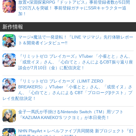
放置×深淵探索RPG『ドットアビス』事前登録者数が5日間
で20万人を突破！ 事前登録ガチャにSSRキャラクター追
加！
新作情報
マージ×魔法で一発逆転！『LINE マジマジ』先行体験レポー
ト＆開発者インタビュー!!
『リミットゼロ ブレイカーズ』VTuber 「小雀とと」さん、
「或世イヌ」さん、「心白てと」さんによるCBT振り返り座
談会が7月10日（金）に配信決定！
『リミットゼロ ブレイカーズ（LIMIT ZERO
BREAKERS）』VTuber 「小雀とと」さん、「或世イヌ」さ
ん、「心白てと」さんによる CBT「プロローグβテスト」プ
レイ生配信決定！
金子一馬氏が手掛けるNintendo Switch（TM）用ソフト
『KAZUMA KANEKO'S ツクヨミ』が本日発売！
NHN PlayArt × レベルファイブ共同開発 新プロジェクト『幻