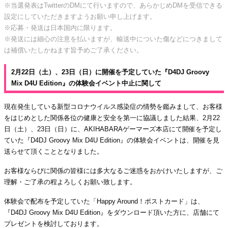
※当選発表はTwitterのDMにて行いますので、あらかじめDMを受信できる
設定にしていただきますようお願い申し上げます。
※応募・発送は日本国内に限ります。
※発送には細心の注意を払いますが、輸送中についた傷などにつきまして
は補償いたしかねます旨予めご了承ください。
2月22日（土）、23日（日）に開催を予定していた『D4DJ Groovy
Mix D4U Edition』の体験会イベント中止に関して
現在発生している新型コロナウイルス感染症の情勢を鑑みまして、お客様
をはじめとした関係各位の健康と安全を第一に協議しました結果、2月22
日（土）、23日（日）に、AKIHABARAゲーマーズ本店にて開催を予定し
ていた『D4DJ Groovy Mix D4U Edition』の体験会イベントは、開催を見
送らせて頂くこととなりました。
お客様ならびに関係の皆様には多大なるご迷惑をおかけいたしますが、ご
理解・ご了承の程よろしくお願い致します。
体験会で配布を予定していた「Happy Around！ポストカード」は、
『D4DJ Groovy Mix D4U Edition』をダウンロード頂いた方に、店舗にて
プレゼントを検討しております。