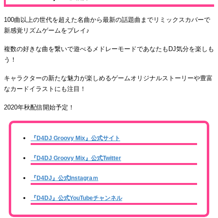
100曲以上の世代を超えた名曲から最新の話題曲までリミックスカバーで
新感覚リズムゲームをプレイ♪
複数の好きな曲を繋いで遊べるメドレーモードであなたもDJ気分を楽しも
う！
キャラクターの新たな魅力が楽しめるゲームオリジナルストーリーや豊富
なカードイラストにも注目！
2020年秋配信開始予定！
『D4DJ Groovy Mix』公式サイト
『D4DJ Groovy Mix』
公式Twitter
『D4DJ』公式Instagraｍ
『D4DJ』公式YouTubeチャンネル