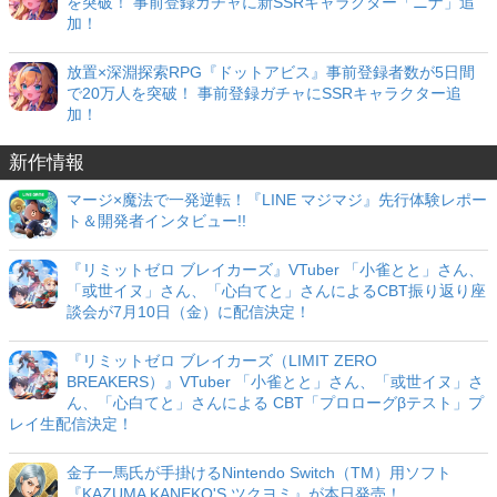
を突破！ 事前登録ガチャに新SSRキャラクター「ニナ」追
加！
放置×深淵探索RPG『ドットアビス』事前登録者数が5日間
で20万人を突破！ 事前登録ガチャにSSRキャラクター追
加！
新作情報
マージ×魔法で一発逆転！『LINE マジマジ』先行体験レポー
ト＆開発者インタビュー!!
『リミットゼロ ブレイカーズ』VTuber 「小雀とと」さん、
「或世イヌ」さん、「心白てと」さんによるCBT振り返り座
談会が7月10日（金）に配信決定！
『リミットゼロ ブレイカーズ（LIMIT ZERO
BREAKERS）』VTuber 「小雀とと」さん、「或世イヌ」さ
ん、「心白てと」さんによる CBT「プロローグβテスト」プ
レイ生配信決定！
金子一馬氏が手掛けるNintendo Switch（TM）用ソフト
『KAZUMA KANEKO'S ツクヨミ』が本日発売！