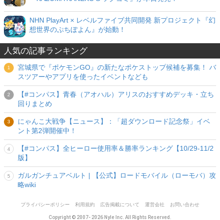
NHN PlayArt × レベルファイブ共同開発 新プロジェクト『幻
想世界のぷちぽよん』が始動！
人気の記事ランキング
宮城県で『ポケモンGO』の新たなポケストップ候補を募集！ バ
スツアーやアプリを使ったイベントなども
【#コンパス】青春（アオハル）アリスのおすすめデッキ・立ち
回りまとめ
にゃんこ大戦争【ニュース】：「超ダウンロード記念祭」イベ
ント第2弾開催中！
【#コンパス】全ヒーロー使用率＆勝率ランキング【10/29-11/2
版】
ガルガンチュアベルト | 【公式】ロードモバイル（ローモバ）攻
略wiki
プライバシーポリシー
利用規約
広告掲載について
運営会社
お問い合わせ
Copyright © 2007- 2026 Nyle Inc. All Rights Reserved.