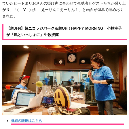
ていたビートまりおさんの掛け声に合わせて視聴者とゲストたちが盛り上
がり、「( ゚∀゚)o彡 ゚えーりん！えーりん！」と画面が弾幕で埋め尽く
された。
【超JFN】超ニコラジパーク＆超OH！HAPPY MORNING 小林幸子
が「風といっしょに」生歌披露
番組の詳細はこちら