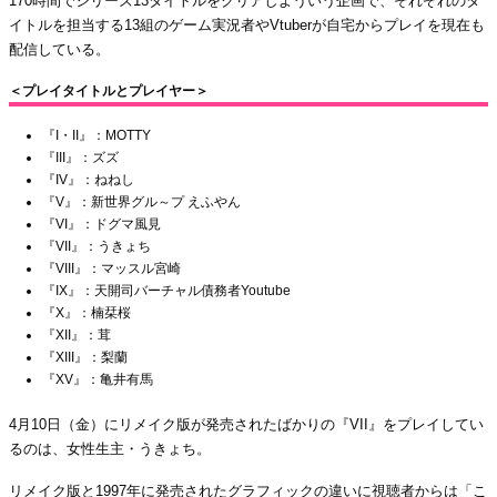
170時間でシリーズ13タイトルをクリアしよういう企画で、それぞれのタ
イトルを担当する13組のゲーム実況者やVtuberが自宅からプレイを現在も
配信している。
＜プレイタイトルとプレイヤー＞
『I・II』：MOTTY
『III』：ズズ
『IV』：ねねし
『V』：新世界グル～プ えふやん
『VI』：ドグマ風見
『VII』：うきょち
『VIII』：マッスル宮崎
『IX』：天開司バーチャル債務者Youtube
『X』：楠栞桜
『XII』：茸
『XIII』：梨蘭
『XV』：亀井有馬
4月10日（金）にリメイク版が発売されたばかりの『VII』をプレイしてい
るのは、女性生主・うきょち。
リメイク版と1997年に発売されたグラフィックの違いに視聴者からは「こ