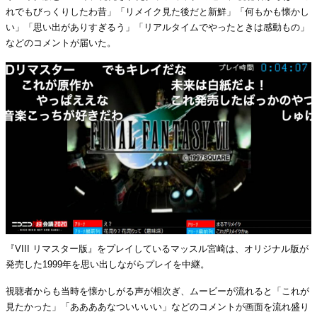
れでもびっくりしたわ昔」「リメイク見た後だと新鮮」「何もかも懐かし
い」「思い出がありすぎるう」「リアルタイムでやったときは感動もの」
などのコメントが届いた。
『VIII リマスター版』をプレイしているマッスル宮崎は、オリジナル版が
発売した1999年を思い出しながらプレイを中継。
視聴者からも当時を懐かしがる声が相次ぎ、ムービーが流れると「これが
見たかった」「ああああなついいいい」などのコメントが画面を流れ盛り