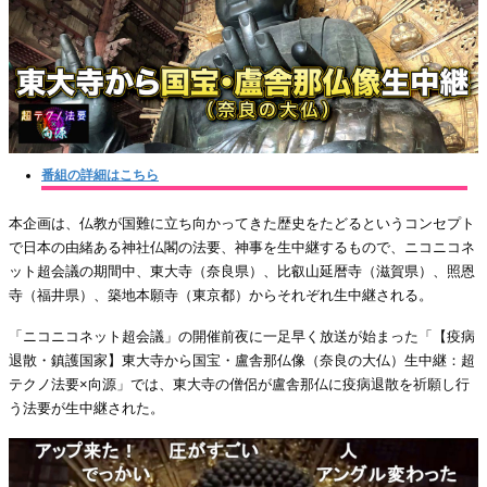
番組の詳細はこちら
本企画は、仏教が国難に立ち向かってきた歴史をたどるというコンセプト
で日本の由緒ある神社仏閣の法要、神事を生中継するもので、ニコニコネ
ット超会議の期間中、東大寺（奈良県）、比叡山延暦寺（滋賀県）、照恩
寺（福井県）、築地本願寺（東京都）からそれぞれ生中継される。
「ニコニコネット超会議」の開催前夜に一足早く放送が始まった「【疫病
退散・鎮護国家】東大寺から国宝・盧舎那仏像（奈良の大仏）生中継：超
テクノ法要×向源」では、東大寺の僧侶が盧舎那仏に疫病退散を祈願し行
う法要が生中継された。