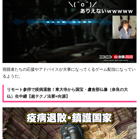
視聴者たちの応援やアドバイスが大事になってくるゲーム配信になってい
るようだ。
リモート参拝で疫病退散！東大寺から国宝・盧舎那仏像（奈良の大
仏）生中継【超テクノ法要×向源】