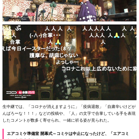
生中継では、「コロナが消えますように」「疫病退散」「自粛辛いけどが
んばろーな！！！」などの投稿や、「人」の文字で合掌している手を表現
したコメントが数多く寄せられ、一緒に祈る姿が見られた。
エアコミケ準備室 開幕式～コミケは中止になったけど、「エアコミ