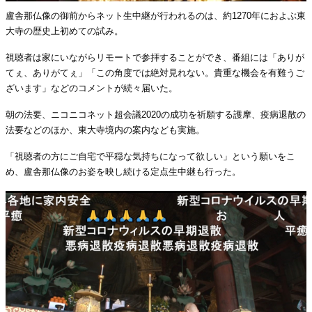
盧舎那仏像の御前からネット生中継が行われるのは、約1270年におよぶ東
大寺の歴史上初めての試み。
視聴者は家にいながらリモートで参拝することができ、番組には「ありが
てぇ、ありがてぇ」「この角度では絶対見れない。貴重な機会を有難うご
ざいます」などのコメントが続々届いた。
朝の法要、ニコニコネット超会議2020の成功を祈願する護摩、疫病退散の
法要などのほか、東大寺境内の案内なども実施。
「視聴者の方にご自宅で平穏な気持ちになって欲しい」という願いをこ
め、盧舎那仏像のお姿を映し続ける定点生中継も行った。