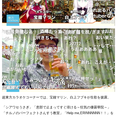
超東方カラオケコーナーでは、宝鐘マリン、白上フブキが生歌を披露。
「シアワセうさぎ」「患部で止まってすぐ溶ける～狂気の優曇華院～」
「チルノのパーフェクトさんすう教室」「Help me,ERINNNNNN！！」を