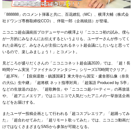
「888888」のコメント弾幕と共に、百花繚乱（MC）、横澤大輔（株式会
社ドワンゴ専務取締役CCO）、伴龍一郎（企画統括）が登場。
ニコニコ超会議統括プロデューサーの横澤より「ニコニコ初の試み。僕ら
が一方的にみなさんにお伝えするというよりも、ユーザーさんが作ってく
れた企画など、みなさんが主役になれるネット超会議にしたいなと思って
いるので、楽しみましょう！」とコメント。
見どころが盛りだくさんの「ニコニコネット超会議2020」では、「超！長
時間ゲーム実況『ファイナルファンタジー』シリーズ170時間でクリア」
「超JFN」「【疫病退散・鎮護国家】東大寺から国宝・盧舎那仏像（奈良
の大仏）生中継」「超将棋 ネット指導対局」「超落語 Produced by S亭」
などの生放送のほか、「超歌舞伎」や「ニコニコ超パーティー」の再放送
や、「超アニメエリア」ではニコニコで人気だったアニメの一挙放送企画
などをお届けする。
またユーザー投稿企画として行われる「超コスプレエリア」「超踊ってみ
た」「超合わせてみた」「超リモート歌ってみた」では、ニコニコ動画だ
けではなくさまざまなSNSから参加が可能となる。