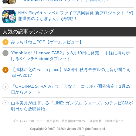
NHN PlayArt × レベルファイブ共同開発 新プロジェクト『幻
想世界のぷちぽよん』が始動！
人気の記事ランキング
みっちりねこPOP【ゲームレビュー】
Y!mobileが「Lenovo TAB2」を3月10日に発売！ 手軽に持ち歩
ける8インチAndroidタブレット
【法林岳之のFall in place】第39回: 秋冬モデルの足音が聞こえ
るIFA 2017
『ORDINAL STRATA』で「えなこ」コラボが開催決定！1月29
日からスタート
山本美月が出演する『LINE: ガンダム ウォーズ』のテレビCMが
明日から放映開始！
プライバシーポリシー
利用規約
広告掲載について
運営会社
お問い合わせ
Copyright © 2007- 2026 Nyle Inc. All Rights Reserved.