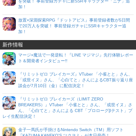
を突破！ 事前登録ガチャに新SSRキャラクター「ニナ」追
加！
放置×深淵探索RPG『ドットアビス』事前登録者数が5日間
で20万人を突破！ 事前登録ガチャにSSRキャラクター追
加！
新作情報
マージ×魔法で一発逆転！『LINE マジマジ』先行体験レポー
ト＆開発者インタビュー!!
『リミットゼロ ブレイカーズ』VTuber 「小雀とと」さん、
「或世イヌ」さん、「心白てと」さんによるCBT振り返り座
談会が7月10日（金）に配信決定！
『リミットゼロ ブレイカーズ（LIMIT ZERO
BREAKERS）』VTuber 「小雀とと」さん、「或世イヌ」さ
ん、「心白てと」さんによる CBT「プロローグβテスト」プ
レイ生配信決定！
金子一馬氏が手掛けるNintendo Switch（TM）用ソフト
『KAZUMA KANEKO'S ツクヨミ』が本日発売！