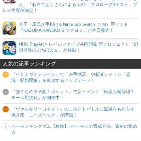
ん、「心白てと」さんによる CBT「プロローグβテスト」プ
レイ生配信決定！
金子一馬氏が手掛けるNintendo Switch（TM）用ソフト
『KAZUMA KANEKO'S ツクヨミ』が本日発売！
NHN PlayArt × レベルファイブ共同開発 新プロジェクト『幻
想世界のぷちぽよん』が始動！
人気の記事ランキング
『イザナギオンライン』で「左手武器」や新ダンジョン「霊
域・呪怨双嫉」を追加するアップデート！
『ぼくらの甲子園！ポケット』で新イベント「松坂大輔登場！
チーム対抗戦」が開催中！
『ヴァルキリーコネクト』のコネクトバトルに破滅をもたらす
黒き龍「ニーズヘッグ」が降臨！
ベーモンキングダム【攻略】: ベーモンの育成方法、素材の集め
方