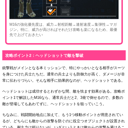
M16の強化優先度は、威力→射程距離→連射速度→集弾性→マガ
ジン。特に、威力が高ければそれだけ攻略も楽になるため、最優
先で上げておきたい
攻略ポイント2：ヘッドショットで敵を撃破
銃撃戦がメインとなる本ミッションで、特にやっかいとなる相手がスーツ
を身につけた兵士たちだ。通常の兵士よりも防御力が高く、ダメージが非
常に伝わりづらい。そんな相手に効果的なのが、ヘッドショットである。
ヘッドショットは成功するとわずかな間、敵を怯ます効果がある。攻略ポ
イント1で解説したM16なら、通常兵士だと2、3発で倒せるので、多数の
敵が登場してもあわてずに、ヘッドショットを狙っていこう。
ちなみに、戦闘開始地点に加えて、もう1つ移動ポイントが用意されてい
るが、どちらにも敵からの攻撃を防ぐのに役立つオブジェクトが設置され
ている。耐久力は頼りないが、いざというときは敵からの攻撃を避けるこ