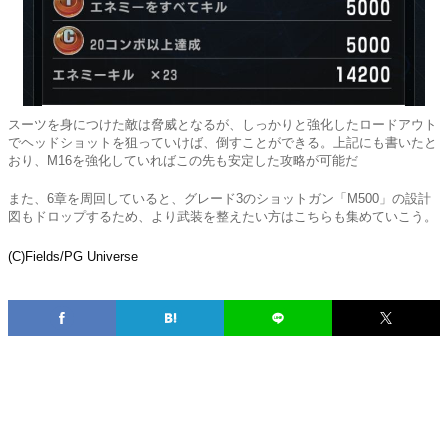
スーツを身につけた敵は脅威となるが、しっかりと強化したロードアウト
でヘッドショットを狙っていけば、倒すことができる。上記にも書いたと
おり、M16を強化していればこの先も安定した攻略が可能だ
また、6章を周回していると、グレード3のショットガン「M500」の設計
図もドロップするため、より武装を整えたい方はこちらも集めていこう。
(C)Fields/PG Universe