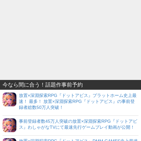
今なら間に合う！話題作事前予約
放置×深淵探索RPG『ドットアビス』プラットホーム史上最
速！ 最多！ 放置×深淵探索RPG『ドットアビス』の事前登
録者総数50万人突破！
事前登録者数45万人突破の放置×深淵探索RPG『ドットアビ
ス』わしゃがなTVにて最速先行ゲームプレイ動画が公開！