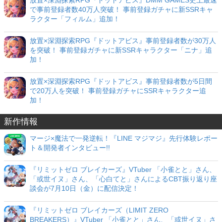
放置×深淵探索RPG『ドットアビス』DMM GAMES史上最速
で事前登録者数40万人突破！ 事前登録ガチャに新SSRキャ
ラクター「フィルム」追加！
放置×深淵探索RPG『ドットアビス』事前登録者数が30万人
を突破！ 事前登録ガチャに新SSRキャラクター「ニナ」追
加！
放置×深淵探索RPG『ドットアビス』事前登録者数が5日間
で20万人を突破！ 事前登録ガチャにSSRキャラクター追
加！
新作情報
マージ×魔法で一発逆転！『LINE マジマジ』先行体験レポー
ト＆開発者インタビュー!!
『リミットゼロ ブレイカーズ』VTuber 「小雀とと」さん、
「或世イヌ」さん、「心白てと」さんによるCBT振り返り座
談会が7月10日（金）に配信決定！
『リミットゼロ ブレイカーズ（LIMIT ZERO
BREAKERS）』VTuber 「小雀とと」さん、「或世イヌ」さ