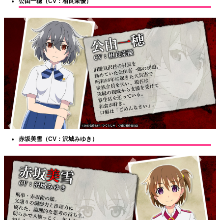
公由一穂（CV：相良茉優）
赤坂美雪（CV：沢城みゆき）