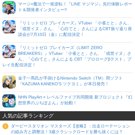
マージ×魔法で一発逆転！『LINE マジマジ』先行体験レポー
ト＆開発者インタビュー!!
『リミットゼロ ブレイカーズ』VTuber 「小雀とと」さん、
「或世イヌ」さん、「心白てと」さんによるCBT振り返り座
談会が7月10日（金）に配信決定！
『リミットゼロ ブレイカーズ（LIMIT ZERO
BREAKERS）』VTuber 「小雀とと」さん、「或世イヌ」さ
ん、「心白てと」さんによる CBT「プロローグβテスト」プ
レイ生配信決定！
金子一馬氏が手掛けるNintendo Switch（TM）用ソフト
『KAZUMA KANEKO'S ツクヨミ』が本日発売！
NHN PlayArt × レベルファイブ共同開発 新プロジェクト『幻
想世界のぷちぽよん』が始動！
人気の記事ランキング
ダービースタリオン マスターズ【攻略】：出走ローテーション
の組み方と調整法！3歳クラシックロードを勝ち抜くには？