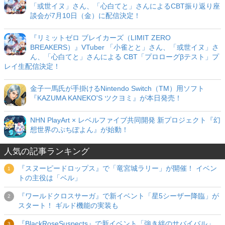
「或世イヌ」さん、「心白てと」さんによるCBT振り返り座
談会が7月10日（金）に配信決定！
『リミットゼロ ブレイカーズ（LIMIT ZERO
BREAKERS）』VTuber 「小雀とと」さん、「或世イヌ」さ
ん、「心白てと」さんによる CBT「プロローグβテスト」プ
レイ生配信決定！
金子一馬氏が手掛けるNintendo Switch（TM）用ソフト
『KAZUMA KANEKO'S ツクヨミ』が本日発売！
NHN PlayArt × レベルファイブ共同開発 新プロジェクト『幻
想世界のぷちぽよん』が始動！
人気の記事ランキング
『スヌーピードロップス』で「竜宮城ラリー」が開催！ イベン
トの主役は「ベル」
『ワールドクロスサーガ』で新イベント「星5シーザー降臨」が
スタート！ ギルド機能の実装も
『BlackRoseSuspects』で新イベント「強き絆のサバイバル」