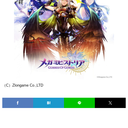
（C）Zlongame Co.,LTD