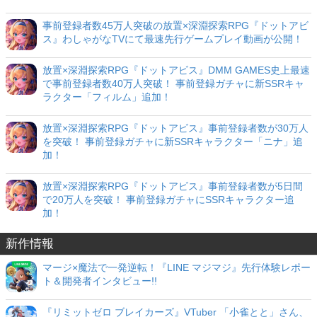
事前登録者数45万人突破の放置×深淵探索RPG『ドットアビ
ス』わしゃがなTVにて最速先行ゲームプレイ動画が公開！
放置×深淵探索RPG『ドットアビス』DMM GAMES史上最速
で事前登録者数40万人突破！ 事前登録ガチャに新SSRキャ
ラクター「フィルム」追加！
放置×深淵探索RPG『ドットアビス』事前登録者数が30万人
を突破！ 事前登録ガチャに新SSRキャラクター「ニナ」追
加！
放置×深淵探索RPG『ドットアビス』事前登録者数が5日間
で20万人を突破！ 事前登録ガチャにSSRキャラクター追
加！
新作情報
マージ×魔法で一発逆転！『LINE マジマジ』先行体験レポー
ト＆開発者インタビュー!!
『リミットゼロ ブレイカーズ』VTuber 「小雀とと」さん、