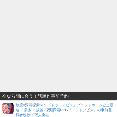
今なら間に合う！話題作事前予約
放置×深淵探索RPG『ドットアビス』プラットホーム史上最
速！ 最多！ 放置×深淵探索RPG『ドットアビス』の事前登
録者総数50万人突破！