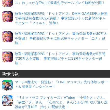
ス』わしゃがなTVにて最速先行ゲームプレイ動画が公開！
放置×深淵探索RPG『ドットアビス』DMM GAMES史上最速
で事前登録者数40万人突破！ 事前登録ガチャに新SSRキャ
ラクター「フィルム」追加！
放置×深淵探索RPG『ドットアビス』事前登録者数が30万人
を突破！ 事前登録ガチャに新SSRキャラクター「ニナ」追
加！
放置×深淵探索RPG『ドットアビス』事前登録者数が5日間
で20万人を突破！ 事前登録ガチャにSSRキャラクター追
加！
新作情報
マージ×魔法で一発逆転！『LINE マジマジ』先行体験レポー
ト＆開発者インタビュー!!
『リミットゼロ ブレイカーズ』VTuber 「小雀とと」さん、
「或世イヌ」さん、「心白てと」さんによるCBT振り返り座
談会が7月10日（金）に配信決定！