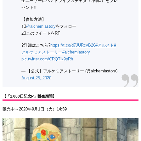
全ユーザーにペアドライブガチャ券（7回転）をプレ
ゼント‼️
【参加方法】
1⃣
@alchemiastory
をフォロー
2⃣このツイートをRT
?詳細はこちら?
https://t.co/d7JURcvB26
#アルスト
#
アルケミアストーリー
#alchemiastory
pic.twitter.com/CRQTik9pRh
— 【公式】アルケミアストーリー (@alchemiastory)
August 25, 2020
【「1,000日記念P」販売期間】
販売中～2020年9月1日（火）14:59