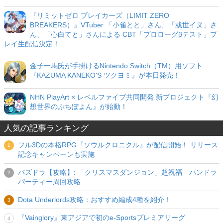
『リミットゼロ ブレイカーズ（LIMIT ZERO
BREAKERS）』VTuber 「小雀とと」さん、「或世イヌ」さ
ん、「心白てと」さんによる CBT「プロローグβテスト」プ
レイ生配信決定！
金子一馬氏が手掛けるNintendo Switch（TM）用ソフト
『KAZUMA KANEKO'S ツクヨミ』が本日発売！
NHN PlayArt × レベルファイブ共同開発 新プロジェクト『幻
想世界のぷちぽよん』が始動！
人気の記事ランキング
フル3Dの本格RPG『ソウルクロニクル』が配信開始！ リリース
記念キャンペーンも実施
パズドラ【攻略】: 「クリスマスダンジョン」超祝福 パンドラ
パーティー周回攻略
Dota Underlords攻略：おすすめ編成4種を紹介！
『Vainglory』東アジアで初のe-Sportsプレミアリーグ