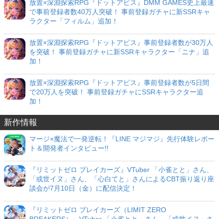
放置×深淵探索RPG『ドットアビス』DMM GAMES史上最速
で事前登録者数40万人突破！ 事前登録ガチャに新SSRキャ
ラクター「フィルム」追加！
放置×深淵探索RPG『ドットアビス』事前登録者数が30万人
を突破！ 事前登録ガチャに新SSRキャラクター「ニナ」追
加！
放置×深淵探索RPG『ドットアビス』事前登録者数が5日間
で20万人を突破！ 事前登録ガチャにSSRキャラクター追
加！
新作情報
マージ×魔法で一発逆転！『LINE マジマジ』先行体験レポー
ト＆開発者インタビュー!!
『リミットゼロ ブレイカーズ』VTuber 「小雀とと」さん、
「或世イヌ」さん、「心白てと」さんによるCBT振り返り座
談会が7月10日（金）に配信決定！
『リミットゼロ ブレイカーズ（LIMIT ZERO