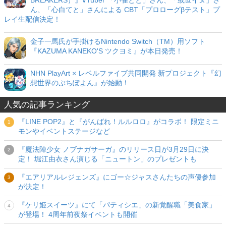
BREAKERS）』VTuber 「小雀とと」さん、「或世イヌ」さ
ん、「心白てと」さんによる CBT「プロローグβテスト」プ
レイ生配信決定！
金子一馬氏が手掛けるNintendo Switch（TM）用ソフト
『KAZUMA KANEKO'S ツクヨミ』が本日発売！
NHN PlayArt × レベルファイブ共同開発 新プロジェクト『幻
想世界のぷちぽよん』が始動！
人気の記事ランキング
『LINE POP2』と『がんばれ！ルルロロ』がコラボ！ 限定ミニ
モンやイベントステージなど
『魔法陣少女 ノブナガサーガ』のリリース日が3月29日に決
定！ 堀江由衣さん演じる「ニュートン」のプレゼントも
『エアリアルレジェンズ』にゴー☆ジャスさんたちの声優参加
が決定！
『ケリ姫スイーツ』にて「パティシエ」の新覚醒職「美食家」
が登場！ 4周年前夜祭イベントも開催