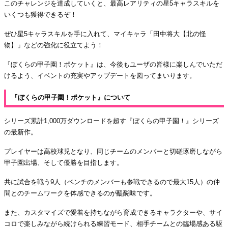
このチャレンジを達成していくと、最高レアリティの星5キャラスキルを
いくつも獲得できるぞ！
ぜひ星5キャラスキルを手に入れて、マイキャラ「田中将大【北の怪
物】」などの強化に役立てよう！
『ぼくらの甲子園！ポケット』は、今後もユーザの皆様に楽しんでいただ
けるよう、イベントの充実やアップデートを図ってまいります。
『ぼくらの甲子園！ポケット』について
シリーズ累計1,000万ダウンロードを超す『ぼくらの甲子園！』シリーズ
の最新作。
プレイヤーは高校球児となり、同じチームのメンバーと切磋琢磨しながら
甲子園出場、そして優勝を目指します。
共に試合を戦う9人（ベンチのメンバーも参戦できるので最大15人）の仲
間とのチームワークを体感できるのが醍醐味です。
また、カスタマイズで愛着を持ちながら育成できるキャラクターや、サイ
コロで楽しみながら続けられる練習モード、相手チームとの臨場感ある駆