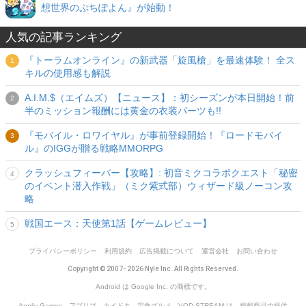
想世界のぷちぽよん』が始動！
人気の記事ランキング
『トーラムオンライン』の新武器「旋風槍」を最速体験！ 全ス
キルの使用感も解説
A.I.M.$（エイムズ）【ニュース】：初シーズンが本日開始！前
半のミッション報酬には黄金の衣装パーツも!!
『モバイル・ロワイヤル』が事前登録開始！『ロードモバイ
ル』のIGGが贈る戦略MMORPG
クラッシュフィーバー【攻略】: 初音ミクコラボクエスト「秘密
のイベント潜入作戦」（ミク紫式部）ウィザード級ノーコン攻
略
戦国エース：天使第1話【ゲームレビュー】
プライバシーポリシー
利用規約
広告掲載について
運営会社
お問い合わせ
Copyright © 2007- 2026 Nyle Inc. All Rights Reserved.
Android は Google Inc. の商標です。
Appliv Games、アプリブ、カイドキ、宅食グルメ、VOD STREAM は、掲載商品の提供