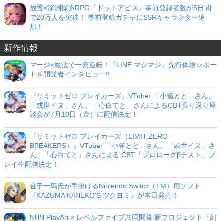
放置×深淵探索RPG『ドットアビス』事前登録者数が5日間
で20万人を突破！ 事前登録ガチャにSSRキャラクター追
加！
新作情報
マージ×魔法で一発逆転！『LINE マジマジ』先行体験レポー
ト＆開発者インタビュー!!
『リミットゼロ ブレイカーズ』VTuber 「小雀とと」さん、
「或世イヌ」さん、「心白てと」さんによるCBT振り返り座
談会が7月10日（金）に配信決定！
『リミットゼロ ブレイカーズ（LIMIT ZERO
BREAKERS）』VTuber 「小雀とと」さん、「或世イヌ」さ
ん、「心白てと」さんによる CBT「プロローグβテスト」プ
レイ生配信決定！
金子一馬氏が手掛けるNintendo Switch（TM）用ソフト
『KAZUMA KANEKO'S ツクヨミ』が本日発売！
NHN PlayArt × レベルファイブ共同開発 新プロジェクト『幻