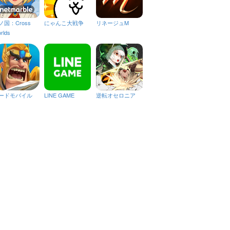
ノ国：Cross
にゃんこ大戦争
リネージュM
rlds
ードモバイル
LINE GAME
逆転オセロニア