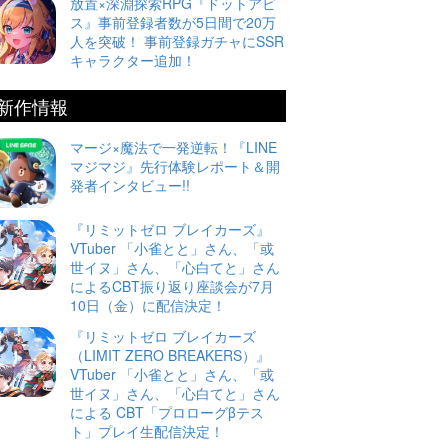
放置×深淵探索RPG『ドットアビ
ス』事前登録者数が5日間で20万
人を突破！ 事前登録ガチャにSSR
キャラクター追加！
新作情報
マージ×魔法で一発逆転！『LINE
マジマジ』先行体験レポート＆開
発者インタビュー!!
『リミットゼロ ブレイカーズ』
VTuber 「小雀とと」さん、「或
世イヌ」さん、「心白てと」さん
によるCBT振り返り座談会が7月
10日（金）に配信決定！
『リミットゼロ ブレイカーズ
（LIMIT ZERO BREAKERS）』
VTuber 「小雀とと」さん、「或
世イヌ」さん、「心白てと」さん
による CBT「プロローグβテス
ト」プレイ生配信決定！