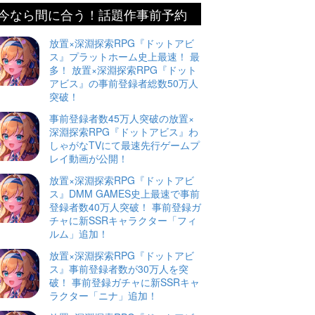
今なら間に合う！話題作事前予約
放置×深淵探索RPG『ドットアビ
ス』プラットホーム史上最速！ 最
多！ 放置×深淵探索RPG『ドット
アビス』の事前登録者総数50万人
突破！
事前登録者数45万人突破の放置×
深淵探索RPG『ドットアビス』わ
しゃがなTVにて最速先行ゲームプ
レイ動画が公開！
放置×深淵探索RPG『ドットアビ
ス』DMM GAMES史上最速で事前
登録者数40万人突破！ 事前登録ガ
チャに新SSRキャラクター「フィ
ルム」追加！
放置×深淵探索RPG『ドットアビ
ス』事前登録者数が30万人を突
破！ 事前登録ガチャに新SSRキャ
ラクター「ニナ」追加！