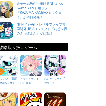
金子一馬氏が手掛けるNintendo
Switch（TM）用ソフト
『KAZUMA KANEKO'S ツクヨ
ミ』が本日発売！
NHN PlayArt × レベルファイブ共
同開発 新プロジェクト『幻想世界
のぷちぽよん』が始動！
攻略取り扱いゲーム
コンパス 【戦闘
アサルトリリィ
#コンパス ライブ
理解析システ
Last Bullet
アリーナ
】