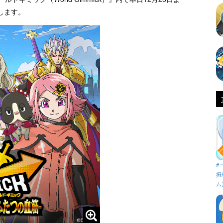
します。
#
摂
ム