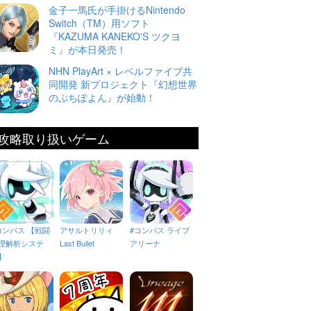
金子一馬氏が手掛けるNintendo
Switch（TM）用ソフト
『KAZUMA KANEKO'S ツクヨ
ミ』が本日発売！
NHN PlayArt × レベルファイブ共
同開発 新プロジェクト『幻想世界
のぷちぽよん』が始動！
攻略取り扱いゲーム
コンパス 【戦闘
アサルトリリィ
#コンパス ライブ
理解析システ
Last Bullet
アリーナ
】