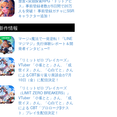
放置×深淵探索RPG『ドットアビ
ス』事前登録者数が5日間で20万
人を突破！ 事前登録ガチャにSSR
キャラクター追加！
新作情報
マージ×魔法で一発逆転！『LINE
マジマジ』先行体験レポート＆開
発者インタビュー!!
『リミットゼロ ブレイカーズ』
VTuber 「小雀とと」さん、「或
世イヌ」さん、「心白てと」さん
によるCBT振り返り座談会が7月
10日（金）に配信決定！
『リミットゼロ ブレイカーズ
（LIMIT ZERO BREAKERS）』
VTuber 「小雀とと」さん、「或
世イヌ」さん、「心白てと」さん
による CBT「プロローグβテス
ト」プレイ生配信決定！