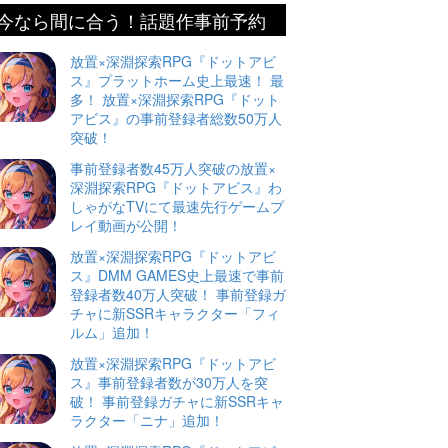
今なら間に合う！話題作事前予約
放置×深淵探索RPG『ドットアビ
ス』プラットホーム史上最速！ 最
多！ 放置×深淵探索RPG『ドット
アビス』の事前登録者総数50万人
突破！
事前登録者数45万人突破の放置×
深淵探索RPG『ドットアビス』わ
しゃがなTVにて最速先行ゲームプ
レイ動画が公開！
放置×深淵探索RPG『ドットアビ
ス』DMM GAMES史上最速で事前
登録者数40万人突破！ 事前登録ガ
チャに新SSRキャラクター「フィ
ルム」追加！
放置×深淵探索RPG『ドットアビ
ス』事前登録者数が30万人を突
破！ 事前登録ガチャに新SSRキャ
ラクター「ニナ」追加！