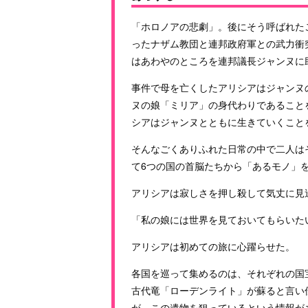
「ホロノアの悲劇」。後にそう呼ばれた
ったナザム教団と連邦政府軍との武力衝
はあわやのところを連邦議長ジャンヌに
事件で母を亡くしたアリシアはジャンヌ
ヌの娘「ミリア」の身代わりであること
シアはジャンヌとともに生きていくこと
そんなごくありふれた日常の中で二人は
て6つの国の首脳たちから「あるモノ」
アリシアは寂しさを押し殺して気丈に見
「私の娘には世界を見ておいてもらいた
アリシアは初めての旅に心躍らせた。
各国を巡って集めるのは、それぞれの国
古代竜「ローデンライト」が蘇ると言い
が、この遺物を狙っているという情報が