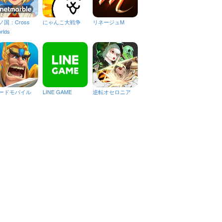
ノ国：Cross
にゃんこ大戦争
リネージュM
rlds
ードモバイル
LINE GAME
逆転オセロニア