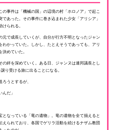
この事件は「機械の国」の辺境の村「ホロノア」で起こ
突であった。その事件に巻き込まれた少女「アリシア」
助けられる。
の元で成長していくが、自分が行方不明となったジャン
をわかっていた。しかし、たとえそうであっても、アリ
を決めていた。
その絆を深めていく。ある日、ジャンヌは連邦議長とし
を譲り受ける旅に出ることになる。
送ろうとするが、
いんだ」
宝となっている「竜の遺物」。竜の遺物を全て揃えると
伝えられており、各国でゲリラ活動を続けるナザム教団
あったのだ。