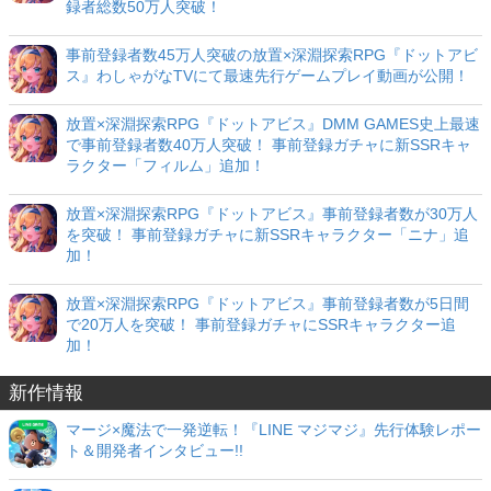
録者総数50万人突破！
事前登録者数45万人突破の放置×深淵探索RPG『ドットアビ
ス』わしゃがなTVにて最速先行ゲームプレイ動画が公開！
放置×深淵探索RPG『ドットアビス』DMM GAMES史上最速
で事前登録者数40万人突破！ 事前登録ガチャに新SSRキャ
ラクター「フィルム」追加！
放置×深淵探索RPG『ドットアビス』事前登録者数が30万人
を突破！ 事前登録ガチャに新SSRキャラクター「ニナ」追
加！
放置×深淵探索RPG『ドットアビス』事前登録者数が5日間
で20万人を突破！ 事前登録ガチャにSSRキャラクター追
加！
新作情報
マージ×魔法で一発逆転！『LINE マジマジ』先行体験レポー
ト＆開発者インタビュー!!