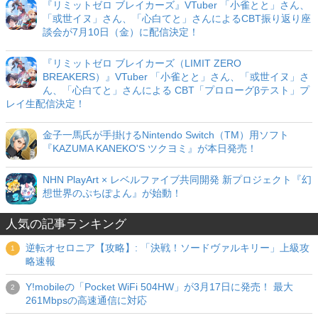
『リミットゼロ ブレイカーズ』VTuber 「小雀とと」さん、
「或世イヌ」さん、「心白てと」さんによるCBT振り返り座
談会が7月10日（金）に配信決定！
『リミットゼロ ブレイカーズ（LIMIT ZERO
BREAKERS）』VTuber 「小雀とと」さん、「或世イヌ」さ
ん、「心白てと」さんによる CBT「プロローグβテスト」プ
レイ生配信決定！
金子一馬氏が手掛けるNintendo Switch（TM）用ソフト
『KAZUMA KANEKO'S ツクヨミ』が本日発売！
NHN PlayArt × レベルファイブ共同開発 新プロジェクト『幻
想世界のぷちぽよん』が始動！
人気の記事ランキング
逆転オセロニア【攻略】: 「決戦！ソードヴァルキリー」上級攻
略速報
Y!mobileの「Pocket WiFi 504HW」が3月17日に発売！ 最大
261Mbpsの高速通信に対応