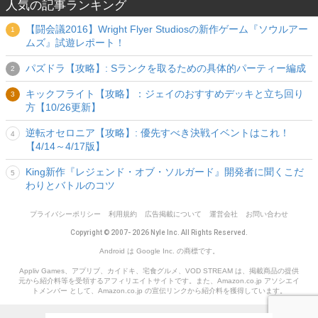
人気の記事ランキング
【闘会議2016】Wright Flyer Studiosの新作ゲーム『ソウルアー
ムズ』試遊レポート！
パズドラ【攻略】: Sランクを取るための具体的パーティー編成
キックフライト【攻略】：ジェイのおすすめデッキと立ち回り
方【10/26更新】
逆転オセロニア【攻略】: 優先すべき決戦イベントはこれ！
【4/14～4/17版】
King新作『レジェンド・オブ・ソルガード』開発者に聞くこだ
わりとバトルのコツ
プライバシーポリシー
利用規約
広告掲載について
運営会社
お問い合わせ
Copyright © 2007- 2026 Nyle Inc. All Rights Reserved.
Android は Google Inc. の商標です。
Appliv Games、アプリブ、カイドキ、宅食グルメ、VOD STREAM は、掲載商品の提供
元から紹介料等を受領するアフィリエイトサイトです。また、Amazon.co.jp アソシエイ
トメンバー として、Amazon.co.jp の宣伝リンクから紹介料を獲得しています。