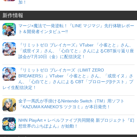
加！
新作情報
マージ×魔法で一発逆転！『LINE マジマジ』先行体験レポー
ト＆開発者インタビュー!!
『リミットゼロ ブレイカーズ』VTuber 「小雀とと」さん、
「或世イヌ」さん、「心白てと」さんによるCBT振り返り座
談会が7月10日（金）に配信決定！
『リミットゼロ ブレイカーズ（LIMIT ZERO
BREAKERS）』VTuber 「小雀とと」さん、「或世イヌ」さ
ん、「心白てと」さんによる CBT「プロローグβテスト」プ
レイ生配信決定！
金子一馬氏が手掛けるNintendo Switch（TM）用ソフト
『KAZUMA KANEKO'S ツクヨミ』が本日発売！
NHN PlayArt × レベルファイブ共同開発 新プロジェクト『幻
想世界のぷちぽよん』が始動！