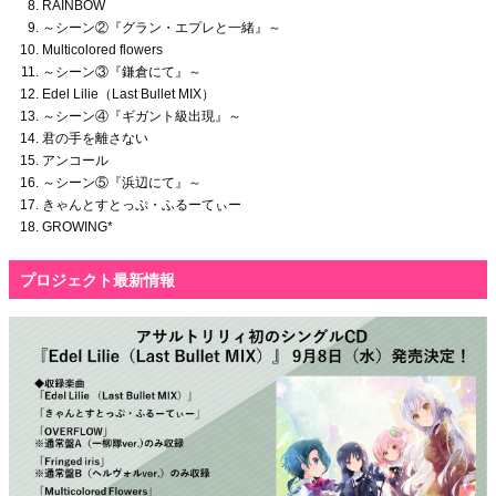
RAINBOW
～シーン②『グラン・エプレと一緒』～
Multicolored flowers
～シーン③『鎌倉にて』～
Edel Lilie（Last Bullet MIX）
～シーン④『ギガント級出現』～
君の手を離さない
アンコール
～シーン⑤『浜辺にて』～
きゃんとすとっぷ・ふるーてぃー
GROWING*
プロジェクト最新情報