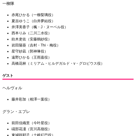
一柳隊
赤尾ひかる（一柳梨璃役）
夏吉ゆうこ（白井夢結役）
井澤美香子（楓・J・ヌーベル役）
西本りみ（二川二水役）
紡木吏佐（安藤鶴紗役）
岩田陽葵（吉村・Thi・梅役）
星守紗凪（郭神琳役）
遠野ひかる（王雨嘉役）
高橋花林（ミリアム・ヒルデガルド・v・グロピウス役）
ゲスト
ヘルヴォル
藤井彩加（相澤一葉役）
グラン・エプレ
前田佳織里（今叶星役）
礒部花凜（宮川高嶺役）
東城咲耶子（土岐紅巴役）