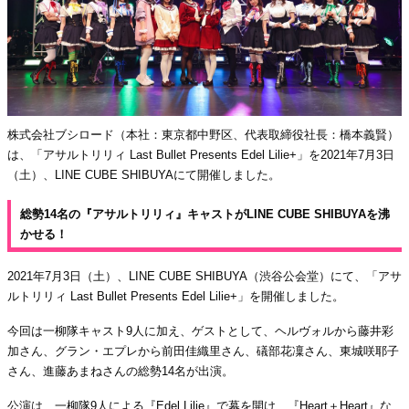
株式会社ブシロード（本社：東京都中野区、代表取締役社長：橋本義賢）
は、「アサルトリリィ Last Bullet Presents Edel Lilie+」を2021年7月3日
（土）、LINE CUBE SHIBUYAにて開催しました。
総勢14名の『アサルトリリィ』キャストがLINE CUBE SHIBUYAを沸
かせる！
2021年7月3日（土）、LINE CUBE SHIBUYA（渋谷公会堂）にて、「アサ
ルトリリィ Last Bullet Presents Edel Lilie+」を開催しました。
今回は一柳隊キャスト9人に加え、ゲストとして、ヘルヴォルから藤井彩
加さん、グラン・エプレから前田佳織里さん、礒部花凜さん、東城咲耶子
さん、進藤あまねさんの総勢14名が出演。
公演は、一柳隊9人による『Edel Lilie』で幕を開け、『Heart＋Heart』な