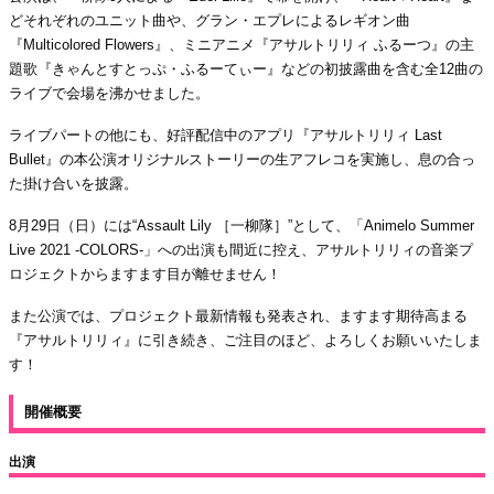
どそれぞれのユニット曲や、グラン・エプレによるレギオン曲
『Multicolored Flowers』、ミニアニメ『アサルトリリィ ふるーつ』の主
題歌『きゃんとすとっぷ・ふるーてぃー』などの初披露曲を含む全12曲の
ライブで会場を沸かせました。
ライブパートの他にも、好評配信中のアプリ『アサルトリリィ Last
Bullet』の本公演オリジナルストーリーの生アフレコを実施し、息の合っ
た掛け合いを披露。
8月29日（日）には“Assault Lily ［一柳隊］”として、「Animelo Summer
Live 2021 -COLORS-」への出演も間近に控え、アサルトリリィの音楽プ
ロジェクトからますます目が離せません！
また公演では、プロジェクト最新情報も発表され、ますます期待高まる
『アサルトリリィ』に引き続き、ご注目のほど、よろしくお願いいたしま
す！
開催概要
出演