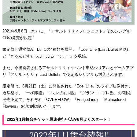
2021年9月8日（水）に、「アサルトリリィプロジェクト」初のシングル
CDの発売が決定！
限定盤と通常盤A、B、Cの4種類を展開。『Edel Lilie (Last Bullet MIX)』
と『きゃんとすとっぷ・ふるーてぃー』を収録。
また、今後発表されるアサルトリリィイベント申込シリアルとゲームアプ
リ『アサルトリリィ Last Bullet』で使えるシリアルも封入されます。
限定盤は、3月21日（土）に開催された『Edel Lilie』のライブ映像付き。
通常盤は、『一柳隊盤』『ヘルヴォル盤』『グラン・エプレ盤』の3種を
発売予定で、それぞれ『OVERFLOW』『Fringed iris』『Multicolored
Flowers』を追加収録いたします。
2022年1月舞台チケット最速先行申込が8月よりスタート！