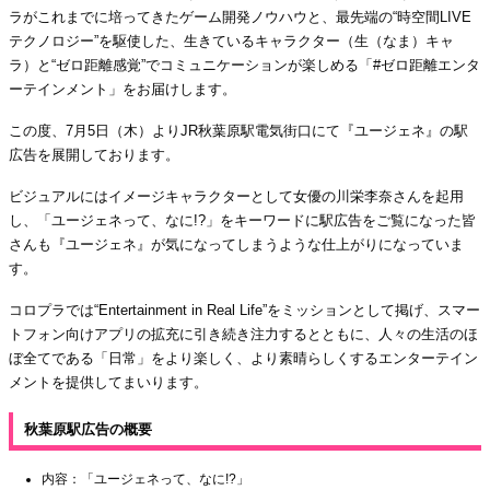
ラがこれまでに培ってきたゲーム開発ノウハウと、最先端の“時空間LIVE
テクノロジー”を駆使した、生きているキャラクター（生（なま）キャ
ラ）と“ゼロ距離感覚”でコミュニケーションが楽しめる「#ゼロ距離エンタ
ーテインメント」をお届けします。
この度、7月5日（木）よりJR秋葉原駅電気街口にて『ユージェネ』の駅
広告を展開しております。
ビジュアルにはイメージキャラクターとして女優の川栄李奈さんを起用
し、「ユージェネって、なに!?」をキーワードに駅広告をご覧になった皆
さんも『ユージェネ』が気になってしまうような仕上がりになっていま
す。
コロプラでは“Entertainment in Real Life”をミッションとして掲げ、スマー
トフォン向けアプリの拡充に引き続き注力するとともに、人々の生活のほ
ぼ全てである「日常」をより楽しく、より素晴らしくするエンターテイン
メントを提供してまいります。
秋葉原駅広告の概要
内容：「ユージェネって、なに!?」