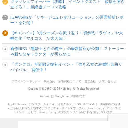
クラッシュフィーバー【攻略】: イベントクエスト「親指を突き
立てろ！」超絶級ノーコン攻略
IGAWorksが『リネージュ2 レボリューション』の運営解析レポ
ートを公開！
【#コンパス】9月シーズンを振り返り！初参戦「ラヴィ」や大
幅強化「マルコス」が大人気!!
新作RPG『黒騎士と白の魔王』の最新情報が公開！ ストーリー
や新たなキャラクターが明らかに
『ダンクロ』期間限定復刻イベント「強き乙女の結婚行進曲リ
バイバル」 開催中！
プライバシーポリシー
利用規約
広告掲載について
運営会社
お問い合わせ
Copyright © 2007- 2026 Nyle Inc. All Rights Reserved.
Android は Google Inc. の商標です。
Appliv Games、アプリブ、カイドキ、宅食グルメ、VOD STREAM は、掲載商品の提供
元から紹介料等を受領するアフィリエイトサイトです。また、Amazon.co.jp アソシエイ
トメンバー として、Amazon.co.jp の宣伝リンクから紹介料を獲得しています。