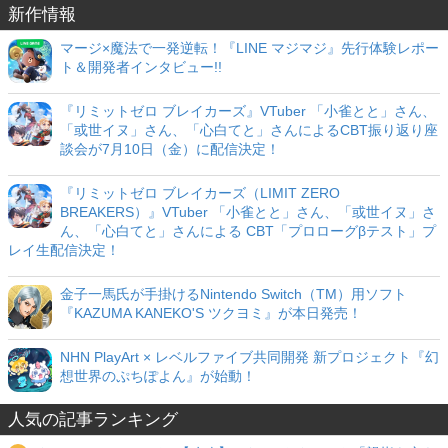
新作情報
マージ×魔法で一発逆転！『LINE マジマジ』先行体験レポー
ト＆開発者インタビュー!!
『リミットゼロ ブレイカーズ』VTuber 「小雀とと」さん、
「或世イヌ」さん、「心白てと」さんによるCBT振り返り座
談会が7月10日（金）に配信決定！
『リミットゼロ ブレイカーズ（LIMIT ZERO
BREAKERS）』VTuber 「小雀とと」さん、「或世イヌ」さ
ん、「心白てと」さんによる CBT「プロローグβテスト」プ
レイ生配信決定！
金子一馬氏が手掛けるNintendo Switch（TM）用ソフト
『KAZUMA KANEKO'S ツクヨミ』が本日発売！
NHN PlayArt × レベルファイブ共同開発 新プロジェクト『幻
想世界のぷちぽよん』が始動！
人気の記事ランキング