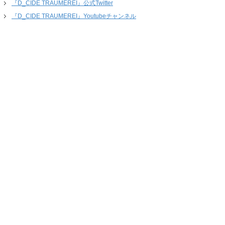
『D_CIDE TRAUMEREI』公式Twitter
『D_CIDE TRAUMEREI』Youtubeチャンネル