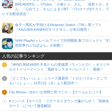
BREAKERS）』VTuber 「小雀とと」さん、「或世イヌ」さ
ん、「心白てと」さんによる CBT「プロローグβテスト」プ
レイ生配信決定！
金子一馬氏が手掛けるNintendo Switch（TM）用ソフト
『KAZUMA KANEKO'S ツクヨミ』が本日発売！
NHN PlayArt × レベルファイブ共同開発 新プロジェクト『幻
想世界のぷちぽよん』が始動！
人気の記事ランキング
『WIND BREAKER 不良たちの英雄譚（ウィンヒロ）』オリジナ
ルストーリーイベント「風鈴モンスターパレード！」開催！
「どこでもいっしょ」シリーズ最新作『トロとパズル～どこで
もいっしょ～』10月1日（火）より配信中！
City Mania～ゆかいな仲間と街づくり～【ゲームレビュー】
#コンパス【カード】：ステータスダウンで嫌がらせ！「弱体化
カード」について徹底解説