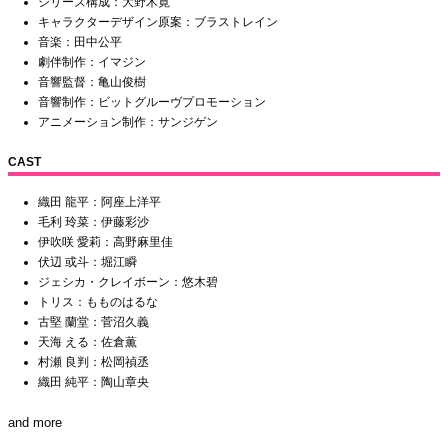
シリーズ構成：大野木寛
キャラクターデザイン原案：ブラストレイン
音楽：田中公平
劇伴制作：イマジン
音響監督：亀山俊樹
音響制作：ビットグルーヴプロモーション
アニメーション制作：サンジゲン
CAST
織田 龍平：阿座上洋平
毛利 玲菜：伊藤彩沙
伊吹咲 愛莉：高野麻里佳
伏辺 或斗：堀江瞬
ジェシカ・クレイボーン：悠木碧
トリス：もものはるな
古堅 蘭堂：菅沼久義
天海 える：佐倉薫
村瀬 良判：松岡禎丞
織田 純平：陶山章央
and more