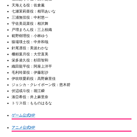
天海える役：佐倉薫
七瀬茉莉亜役：相羽あいな
三浦無弦役：中村悠一
宇佐美花菜役：相沢舞
戸増まろん役：三上枝織
範野樹理役：小林ゆう
猿場瑛士役：中井和哉
針尾凛役：美波わかな
柵頼葉月役：大空直美
栄多凌久役：杉田智和
織田龍平役：阿座上洋平
毛利玲菜役：伊藤彩沙
伊吹咲愛莉役：高野麻里佳
ジェシカ・クレイボーン役：悠木碧
伏辺或斗役：堀江瞬
湊亞希役：井上麻里奈
トリス役：もものはるな
ゲーム公式HP
アニメ公式HP