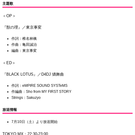
主題歌
＜OP＞
『獣の理』／東京事変
作詞：椎名林檎
作曲：亀田誠治
編曲：東京事変
＜ED＞
『BLACK LOTUS』／D4DJ 燐舞曲
作詞：eMPIRE SOUND SYSTeMS
作編曲：Sho from MY FIRST STORY
Strings：Sakuzyo
放送情報
7月10日（土）より放送開始
TOKYO MX：22:30-23:00