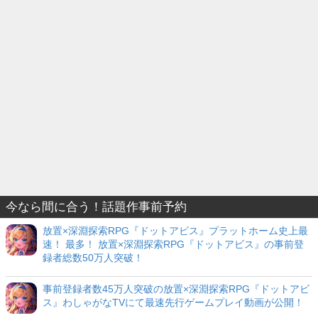
今なら間に合う！話題作事前予約
放置×深淵探索RPG『ドットアビス』プラットホーム史上最
速！ 最多！ 放置×深淵探索RPG『ドットアビス』の事前登
録者総数50万人突破！
事前登録者数45万人突破の放置×深淵探索RPG『ドットアビ
ス』わしゃがなTVにて最速先行ゲームプレイ動画が公開！