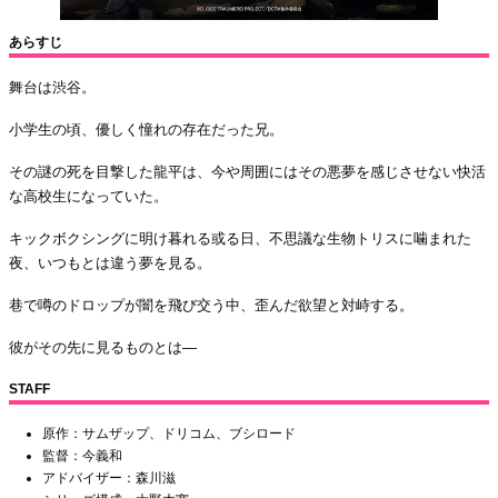
あらすじ
舞台は渋谷。
小学生の頃、優しく憧れの存在だった兄。
その謎の死を目撃した龍平は、今や周囲にはその悪夢を感じさせない快活
な高校生になっていた。
キックボクシングに明け暮れる或る日、不思議な生物トリスに噛まれた
夜、いつもとは違う夢を見る。
巷で噂のドロップが闇を飛び交う中、歪んだ欲望と対峙する。
彼がその先に見るものとは—
STAFF
原作：サムザップ、ドリコム、ブシロード
監督：今義和
アドバイザー：森川滋