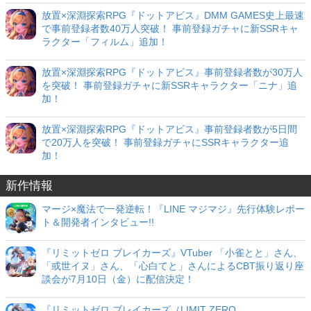
放置×深淵探索RPG『ドットアビス』DMM GAMES史上最速
で事前登録者数40万人突破！ 事前登録ガチャに新SSRキャ
ラクター「フィルム」追加！
放置×深淵探索RPG『ドットアビス』事前登録者数が30万人
を突破！ 事前登録ガチャに新SSRキャラクター「ニナ」追
加！
放置×深淵探索RPG『ドットアビス』事前登録者数が5日間
で20万人を突破！ 事前登録ガチャにSSRキャラクター追
加！
新作情報
マージ×魔法で一発逆転！『LINE マジマジ』先行体験レポー
ト＆開発者インタビュー!!
『リミットゼロ ブレイカーズ』VTuber 「小雀とと」さん、
「或世イヌ」さん、「心白てと」さんによるCBT振り返り座
談会が7月10日（金）に配信決定！
『リミットゼロ ブレイカーズ（LIMIT ZERO