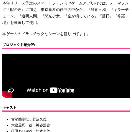
本年リリース予定のスマートフォン向けゲームアプリ内では、テーマソン
グ『獣の理』に加え、東京事変の佳曲の中から、『群青日和』『キラーチ
ューン』『透明人間』『閃光少女』『空が鳴っている』『落日』『修羅
場』を厳選して使用。
本ゲームのドラマチックなシーンを盛り上げます。
プロジェクト紹介PV
キャスト
古堅蘭堂役：菅沼久義
大寝屋周一役：神谷浩史
橙田ありや役：紡木吏佐